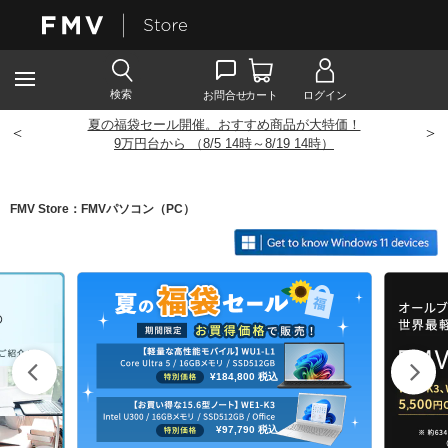
夏の福袋セール開催。おすすめ商品が大特価！
<
>
9
万円台から （8/5 14時～8/19 14時）
FMV Store：FMVパソコン（PC）
¥184,800
税込
¥97,790
税込