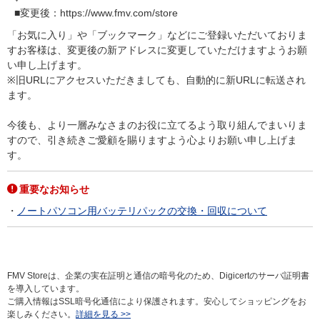
■変更後：https://www.fmv.com/store
「お気に入り」や「ブックマーク」などにご登録いただいておりま
すお客様は、変更後の新アドレスに変更していただけますようお願
い申し上げます。
※旧URLにアクセスいただきましても、自動的に新URLに転送され
ます。
今後も、より一層みなさまのお役に立てるよう取り組んでまいりま
すので、引き続きご愛顧を賜りますよう心よりお願い申し上げま
す。
重要なお知らせ
ノートパソコン用バッテリパックの交換・回収について
FMV Storeは、企業の実在証明と通信の暗号化のため、Digicertのサーバ証明書
を導入しています。
ご購入情報はSSL暗号化通信により保護されます。安心してショッピングをお
楽しみください。
詳細を見る >>