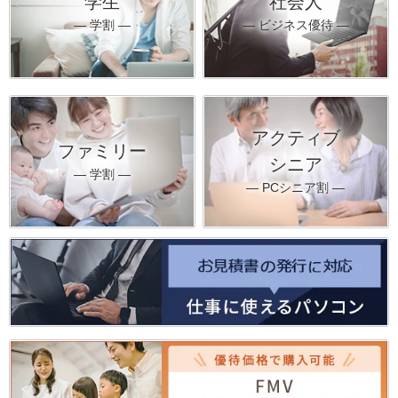
学生
社会人
― 学割 ―
― ビジネス優待 ―
アクティブ
ファミリー
シニア
― 学割 ―
― PCシニア割 ―