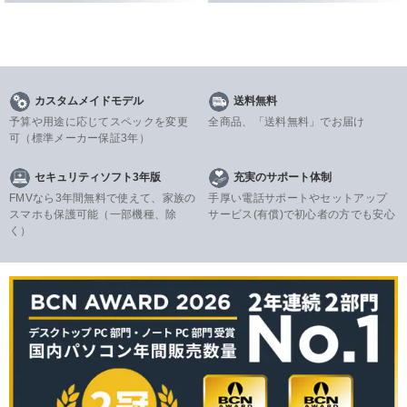
カスタムメイドモデル
送料無料
予算や用途に応じてスペックを変更
全商品、「送料無料」でお届け
可
（標準メーカー保証3年）
セキュリティソフト3年版
充実のサポート体制
FMVなら3年間無料で使えて、家族の
手厚い電話サポートやセットアップ
スマホも保護可能（一部機種、除
サービス(有償)で初心者の方でも安心
く）