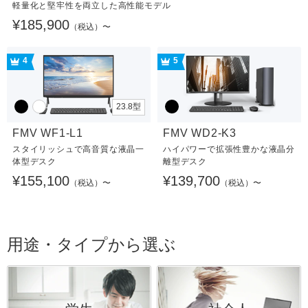
軽量化と堅牢性を両立した高性能モデル
¥185,900
（税込）〜
4
5
23.8型
FMV WF1-L1
FMV WD2-K3
スタイリッシュで高音質な液晶一
ハイパワーで拡張性豊かな液晶分
体型デスク
離型デスク
¥155,100
¥139,700
（税込）〜
（税込）〜
用途・タイプから選ぶ