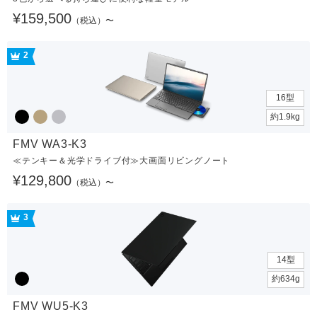
¥159,500
（税込）〜
2
16型
約1.9kg
FMV WA3-K3
≪テンキー＆光学ドライブ付≫大画面リビングノート
¥129,800
（税込）〜
3
14型
約634g
FMV WU5-K3