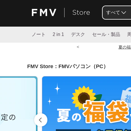
すべて
ノート
2 in 1
デスク
セール・製品
<
夏の福
FMV Store：FMVパソコン（PC）