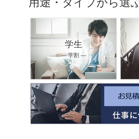
用途・タイプから選
学生
― 学割 ―