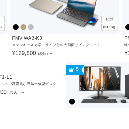
16型
g～
約1.9kg
FMV WA3-K3
F
≪テンキー＆光学ドライブ付≫大画面リビングノート
軽
¥129,800
¥
（税込）〜
5
F1-L1
ッシュで高音質な液晶一体型デスク
100
（税込）〜