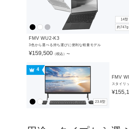
14型
約747
FMV WU2-K3
3色から選べる持ち運びに便利な軽量モデル
¥159,500
（税込）〜
4
FMV W
スタイリ
¥155,
23.8型