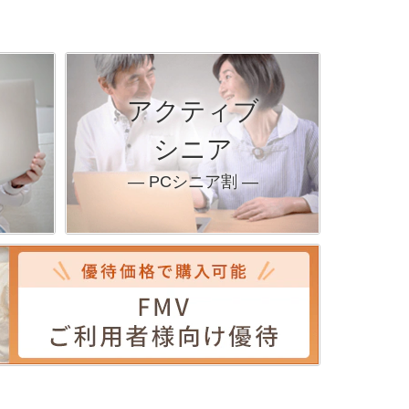
アクティブ
シニア
― PCシニア割 ―