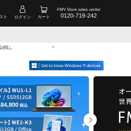
FMV Store sales center
0120-719-242
スト
カート
ログイン
>
 14時）
184,800
税込