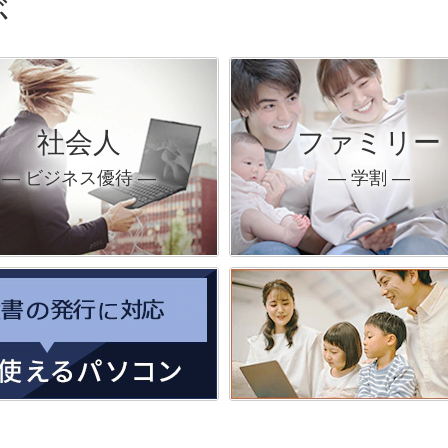
ぶ
社会人
ファミリー
― ビジネス優待 ―
― 学割 ―