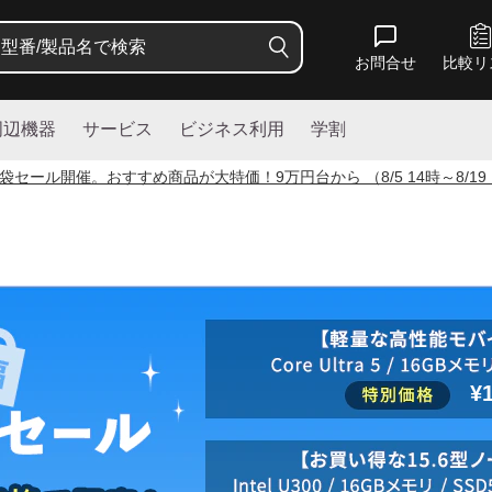
お問合せ
比較リ
周辺機器
サービス
ビジネス利用
学割
袋セール開催。おすすめ商品が大特価！
9
万円台から （8/5 14時～8/19
¥