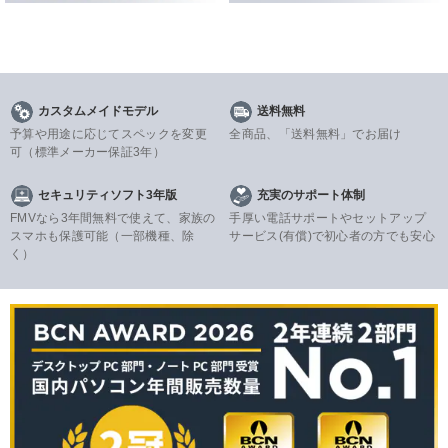
カスタムメイドモデル
送料無料
予算や用途に応じてスペックを変更
全商品、「送料無料」でお届け
可
（標準メーカー保証3年）
セキュリティソフト3年版
充実のサポート体制
FMVなら3年間無料で使えて、家族の
手厚い電話サポートやセットアップ
スマホも保護可能（一部機種、除
サービス(有償)で初心者の方でも安心
く）