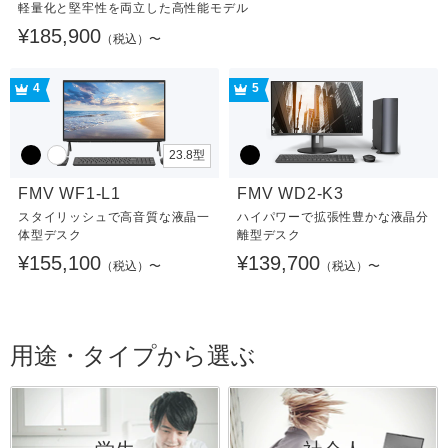
軽量化と堅牢性を両立した高性能モデル
¥185,900
（税込）〜
4
5
23.8型
FMV WF1-L1
FMV WD2-K3
スタイリッシュで高音質な液晶一
ハイパワーで拡張性豊かな液晶分
体型デスク
離型デスク
¥155,100
¥139,700
（税込）〜
（税込）〜
用途・タイプから選ぶ