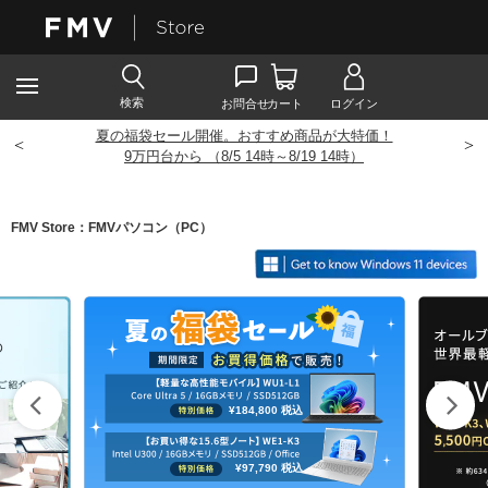
夏の福袋セール開催。おすすめ商品が大特価！
<
>
9
万円台から （8/5 14時～8/19 14時）
FMV Store：FMVパソコン（PC）
¥184,800
税込
¥97,790
税込