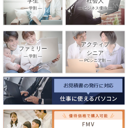
学生
社会人
― 学割 ―
― ビジネス優待 ―
アクティブ
ファミリー
シニア
― 学割 ―
― PCシニア割 ―