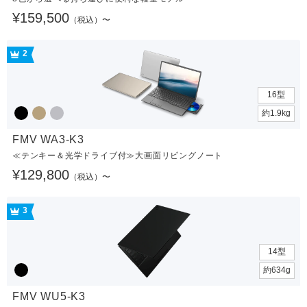
¥159,500
（税込）〜
2
16型
約1.9kg
FMV WA3-K3
≪テンキー＆光学ドライブ付≫大画面リビングノート
¥129,800
（税込）〜
3
14型
約634g
FMV WU5-K3