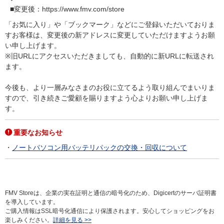
■変更後：https://www.fmv.com/store
「お気に入り」や「ブックマーク」などにご登録いただいておりま
すお客様は、変更後の新アドレスに変更していただけますようお願
い申し上げます。
※旧URLにアクセスいただきましても、自動的に新URLに転送され
ます。
今後も、より一層みなさまのお役に立てるよう取り組んでまいりま
すので、引き続きご愛顧を賜りますよう心よりお願い申し上げま
す。
重要なお知らせ
ノートパソコン用バッテリパックの交換・回収について
FMV Storeは、企業の実在証明と通信の暗号化のため、Digicertのサーバ証明書
を導入しています。
ご購入情報はSSL暗号化通信により保護されます。安心してショッピングをお
楽しみください。
詳細を見る >>