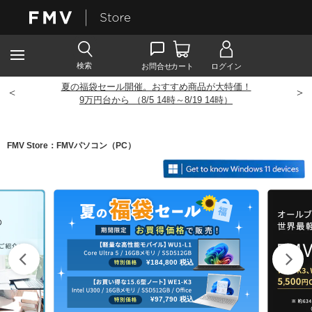
夏の福袋セール開催。おすすめ商品が大特価！
<
>
9
万円台から （8/5 14時～8/19 14時）
FMV Store：FMVパソコン（PC）
¥184,800
税込
¥97,790
税込