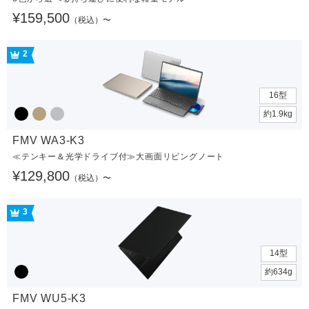
¥159,500
（税込）〜
2
16型
約1.9kg
FMV WA3-K3
≪テンキー＆光学ドライブ付≫大画面リビングノート
¥129,800
（税込）〜
3
14型
約634g
FMV WU5-K3