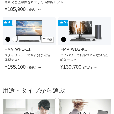
軽量化と堅牢性を両立した高性能モデル
¥185,900
（税込）〜
4
5
23.8型
FMV WF1-L1
FMV WD2-K3
スタイリッシュで高音質な液晶一
ハイパワーで拡張性豊かな液晶分
体型デスク
離型デスク
¥155,100
¥139,700
（税込）〜
（税込）〜
用途・タイプから選ぶ