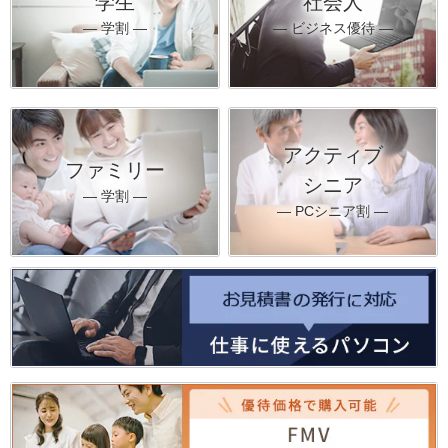
学生
社会人
― 学割 ―
― ビジネス優待 ―
アクティブ
ファミリー
シニア
― 学割 ―
― PCシニア割 ―