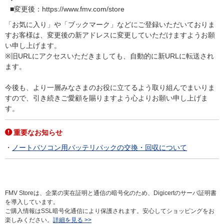
■変更後：https://www.fmv.com/store
「お気に入り」や「ブックマーク」などにご登録いただいておりま
すお客様は、変更後の新アドレスに変更していただけますようお願
い申し上げます。
※旧URLにアクセスいただきましても、自動的に新URLに転送され
ます。
今後も、より一層みなさまのお役に立てるよう取り組んでまいりま
すので、引き続きご愛顧を賜りますよう心よりお願い申し上げま
す。
重要なお知らせ
ノートパソコン用バッテリパックの交換・回収について
FMV Storeは、企業の実在証明と通信の暗号化のため、Digicertのサーバ証明書
を導入しています。
ご購入情報はSSL暗号化通信により保護されます。安心してショッピングをお
楽しみください。
詳細を見る >>