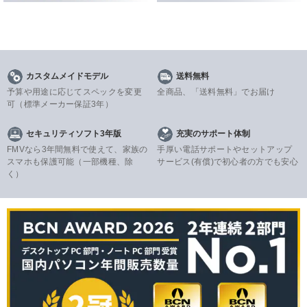
カスタムメイドモデル
送料無料
予算や用途に応じてスペックを変更
全商品、「送料無料」でお届け
可
（標準メーカー保証3年）
セキュリティソフト3年版
充実のサポート体制
FMVなら3年間無料で使えて、家族の
手厚い電話サポートやセットアップ
スマホも保護可能（一部機種、除
サービス(有償)で初心者の方でも安心
く）