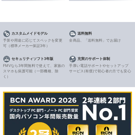
カスタムメイドモデル
送料無料
予算や用途に応じてスペックを変更
全商品、「送料無料」でお届け
可
（標準メーカー保証3年）
セキュリティソフト3年版
充実のサポート体制
FMVなら3年間無料で使えて、家族の
手厚い電話サポートやセットアップ
スマホも保護可能（一部機種、除
サービス(有償)で初心者の方でも安心
く）