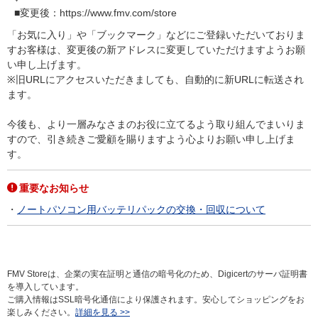
■変更後：https://www.fmv.com/store
「お気に入り」や「ブックマーク」などにご登録いただいておりま
すお客様は、変更後の新アドレスに変更していただけますようお願
い申し上げます。
※旧URLにアクセスいただきましても、自動的に新URLに転送され
ます。
今後も、より一層みなさまのお役に立てるよう取り組んでまいりま
すので、引き続きご愛顧を賜りますよう心よりお願い申し上げま
す。
重要なお知らせ
ノートパソコン用バッテリパックの交換・回収について
FMV Storeは、企業の実在証明と通信の暗号化のため、Digicertのサーバ証明書
を導入しています。
ご購入情報はSSL暗号化通信により保護されます。安心してショッピングをお
楽しみください。
詳細を見る >>