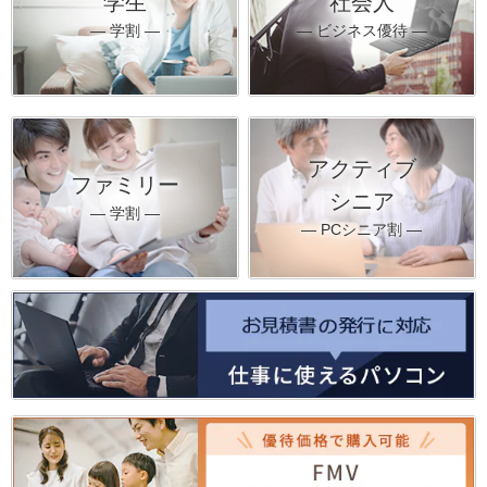
学生
社会人
― 学割 ―
― ビジネス優待 ―
アクティブ
ファミリー
シニア
― 学割 ―
― PCシニア割 ―