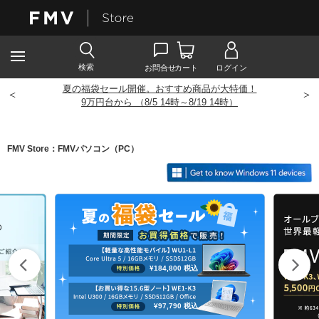
夏の福袋セール開催。おすすめ商品が大特価！
<
>
9
万円台から （8/5 14時～8/19 14時）
FMV Store：FMVパソコン（PC）
¥184,800
税込
¥97,790
税込