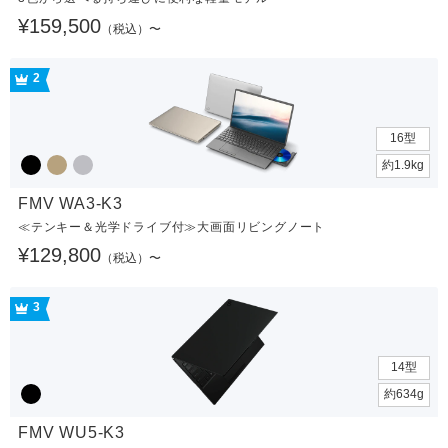
¥159,500
（税込）〜
2
16型
約1.9kg
FMV WA3-K3
≪テンキー＆光学ドライブ付≫大画面リビングノート
¥129,800
（税込）〜
3
14型
約634g
FMV WU5-K3