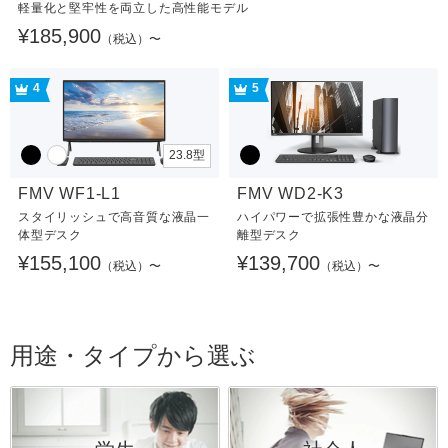
軽量化と堅牢性を両立した高性能モデル
¥185,900
（税込）〜
4
5
23.8型
FMV WF1-L1
FMV WD2-K3
スタイリッシュで高音質な液晶一
ハイパワーで拡張性豊かな液晶分
体型デスク
離型デスク
¥155,100
¥139,700
（税込）〜
（税込）〜
用途・タイプから選ぶ