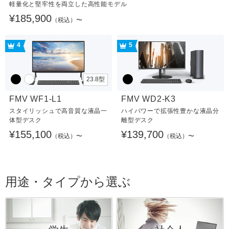
軽量化と堅牢性を両立した高性能モデル
¥185,900
（税込）〜
4
5
23.8型
FMV WF1-L1
FMV WD2-K3
スタイリッシュで高音質な液晶一
ハイパワーで拡張性豊かな液晶分
体型デスク
離型デスク
¥155,100
¥139,700
（税込）〜
（税込）〜
用途・タイプから選ぶ