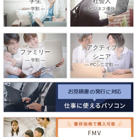
学生
社会人
― 学割 ―
― ビジネス優待 ―
アクティブ
ファミリー
シニア
― 学割 ―
― PCシニア割 ―