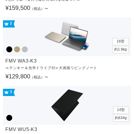
¥159,500
（税込）〜
2
16型
約1.9kg
FMV WA3-K3
≪テンキー＆光学ドライブ付≫大画面リビングノート
¥129,800
（税込）〜
3
14型
約634g
FMV WU5-K3