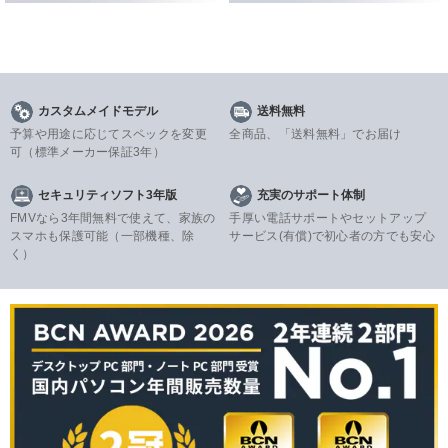
カスタムメイドモデル
送料無料
予算や用途に応じてスペックを変更
全商品、「送料無料」でお届け
可
（標準メーカー保証3年）
セキュリティソフト3年版
充実のサポート体制
FMVなら3年間無料で使えて、家族の
手厚い電話サポートやセットアップ
スマホも保護可能（一部機種、除
サービス(有償)で初心者の方でも安心
く）