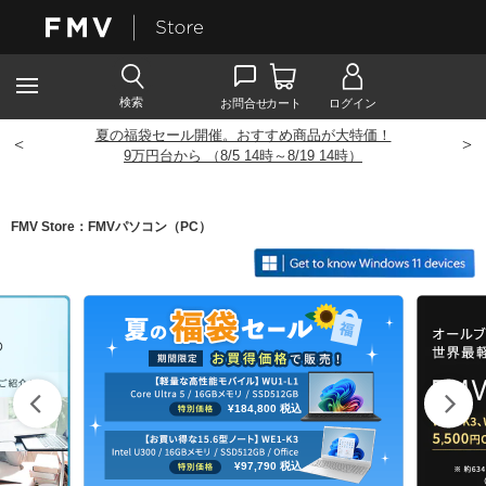
夏の福袋セール開催。おすすめ商品が大特価！
<
>
9
万円台から （8/5 14時～8/19 14時）
FMV Store：FMVパソコン（PC）
¥184,800
税込
¥97,790
税込