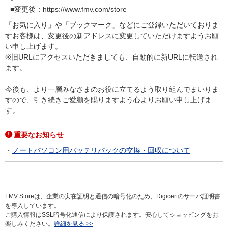
■変更後：https://www.fmv.com/store
「お気に入り」や「ブックマーク」などにご登録いただいておりま
すお客様は、変更後の新アドレスに変更していただけますようお願
い申し上げます。
※旧URLにアクセスいただきましても、自動的に新URLに転送され
ます。
今後も、より一層みなさまのお役に立てるよう取り組んでまいりま
すので、引き続きご愛顧を賜りますよう心よりお願い申し上げま
す。
重要なお知らせ
ノートパソコン用バッテリパックの交換・回収について
FMV Storeは、企業の実在証明と通信の暗号化のため、Digicertのサーバ証明書
を導入しています。
ご購入情報はSSL暗号化通信により保護されます。安心してショッピングをお
楽しみください。
詳細を見る >>