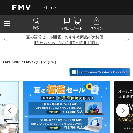
夏の福袋セール開催。おすすめ商品が大特価！
<
>
9
万円台から （8/5 14時～8/19 14時）
FMV Store：FMVパソコン（PC）
¥184,800
税込
¥97,790
税込