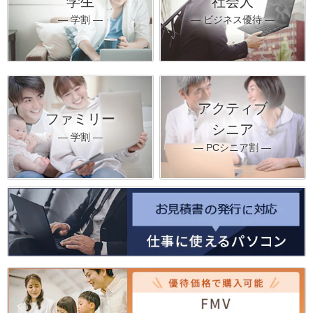
学生
社会人
― 学割 ―
― ビジネス優待 ―
アクティブ
ファミリー
シニア
― 学割 ―
― PCシニア割 ―