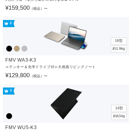
¥159,500
（税込）〜
2
16型
約1.9kg
FMV WA3-K3
≪テンキー＆光学ドライブ付≫大画面リビングノート
¥129,800
（税込）〜
3
14型
約634g
FMV WU5-K3