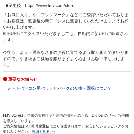
■変更後：https://www.fmv.com/store
「お気に入り」や「ブックマーク」などにご登録いただいておりま
すお客様は、変更後の新アドレスに変更していただけますようお願
い申し上げます。
※旧URLにアクセスいただきましても、自動的に新URLに転送され
ます。
今後も、より一層みなさまのお役に立てるよう取り組んでまいりま
すので、引き続きご愛顧を賜りますよう心よりお願い申し上げま
す。
重要なお知らせ
ノートパソコン用バッテリパックの交換・回収について
FMV Storeは、企業の実在証明と通信の暗号化のため、Digicertのサーバ証明書
を導入しています。
ご購入情報はSSL暗号化通信により保護されます。安心してショッピングをお
楽しみください。
詳細を見る >>