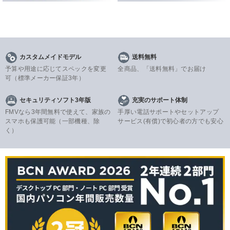
カスタムメイドモデル
送料無料
予算や用途に応じてスペックを変更
全商品、「送料無料」でお届け
可
（標準メーカー保証3年）
セキュリティソフト3年版
充実のサポート体制
FMVなら3年間無料で使えて、家族の
手厚い電話サポートやセットアップ
スマホも保護可能（一部機種、除
サービス(有償)で初心者の方でも安心
く）