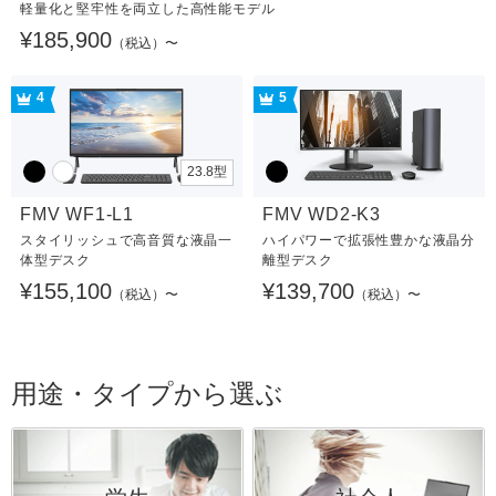
軽量化と堅牢性を両立した高性能モデル
¥185,900
（税込）〜
4
5
23.8型
FMV WF1-L1
FMV WD2-K3
スタイリッシュで高音質な液晶一
ハイパワーで拡張性豊かな液晶分
体型デスク
離型デスク
¥155,100
¥139,700
（税込）〜
（税込）〜
用途・タイプから選ぶ