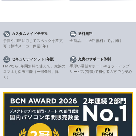
カスタムメイドモデル
送料無料
予算や用途に応じてスペックを変更
全商品、「送料無料」でお届け
可
（標準メーカー保証3年）
セキュリティソフト3年版
充実のサポート体制
FMVなら3年間無料で使えて、家族の
手厚い電話サポートやセットアップ
スマホも保護可能（一部機種、除
サービス(有償)で初心者の方でも安心
く）