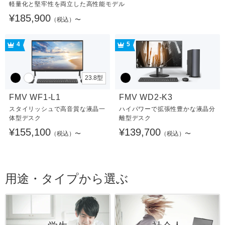
軽量化と堅牢性を両立した高性能モデル
¥185,900
（税込）〜
4
5
23.8型
FMV WF1-L1
FMV WD2-K3
スタイリッシュで高音質な液晶一
ハイパワーで拡張性豊かな液晶分
体型デスク
離型デスク
¥155,100
¥139,700
（税込）〜
（税込）〜
用途・タイプから選ぶ