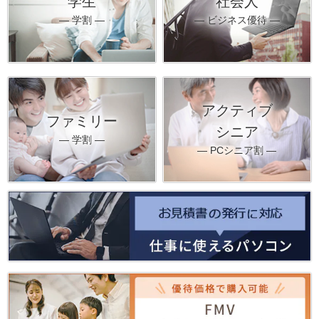
学生
社会人
― 学割 ―
― ビジネス優待 ―
アクティブ
ファミリー
シニア
― 学割 ―
― PCシニア割 ―