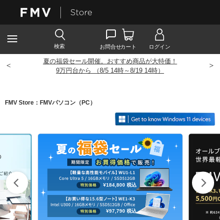
夏の福袋セール開催。おすすめ商品が大特価！
<
>
9
万円台から （8/5 14時～8/19 14時）
FMV Store：FMVパソコン（PC）
¥184,800
税込
¥97,790
税込