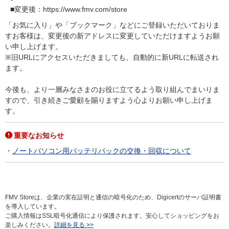
■変更後：https://www.fmv.com/store
「お気に入り」や「ブックマーク」などにご登録いただいておりま
すお客様は、変更後の新アドレスに変更していただけますようお願
い申し上げます。
※旧URLにアクセスいただきましても、自動的に新URLに転送され
ます。
今後も、より一層みなさまのお役に立てるよう取り組んでまいりま
すので、引き続きご愛顧を賜りますよう心よりお願い申し上げま
す。
重要なお知らせ
ノートパソコン用バッテリパックの交換・回収について
FMV Storeは、企業の実在証明と通信の暗号化のため、Digicertのサーバ証明書
を導入しています。
ご購入情報はSSL暗号化通信により保護されます。安心してショッピングをお
楽しみください。
詳細を見る >>