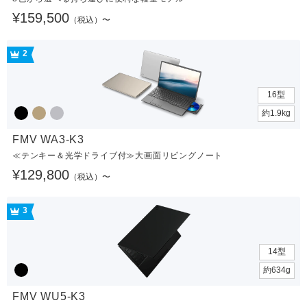
¥159,500
（税込）〜
2
16型
約1.9kg
FMV WA3-K3
≪テンキー＆光学ドライブ付≫大画面リビングノート
¥129,800
（税込）〜
3
14型
約634g
FMV WU5-K3