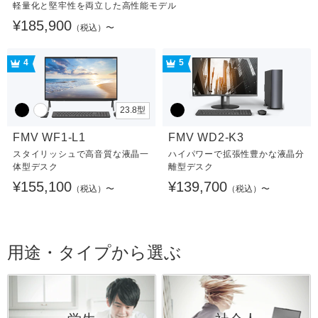
軽量化と堅牢性を両立した高性能モデル
¥185,900
（税込）〜
4
5
23.8型
FMV WF1-L1
FMV WD2-K3
スタイリッシュで高音質な液晶一
ハイパワーで拡張性豊かな液晶分
体型デスク
離型デスク
¥155,100
¥139,700
（税込）〜
（税込）〜
用途・タイプから選ぶ