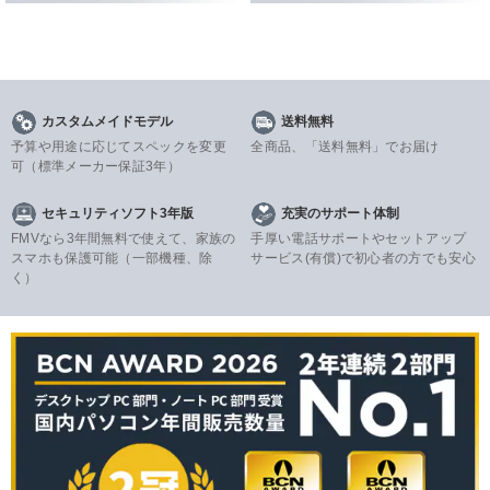
カスタムメイドモデル
送料無料
予算や用途に応じてスペックを変更
全商品、「送料無料」でお届け
可
（標準メーカー保証3年）
セキュリティソフト3年版
充実のサポート体制
FMVなら3年間無料で使えて、家族の
手厚い電話サポートやセットアップ
スマホも保護可能（一部機種、除
サービス(有償)で初心者の方でも安心
く）