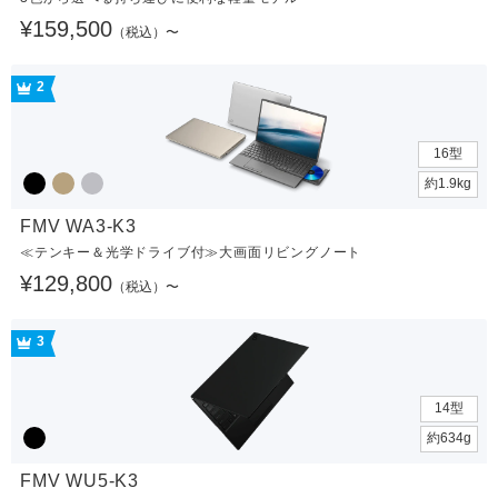
¥159,500
（税込）〜
2
16型
約1.9kg
FMV WA3-K3
≪テンキー＆光学ドライブ付≫大画面リビングノート
¥129,800
（税込）〜
3
14型
約634g
FMV WU5-K3