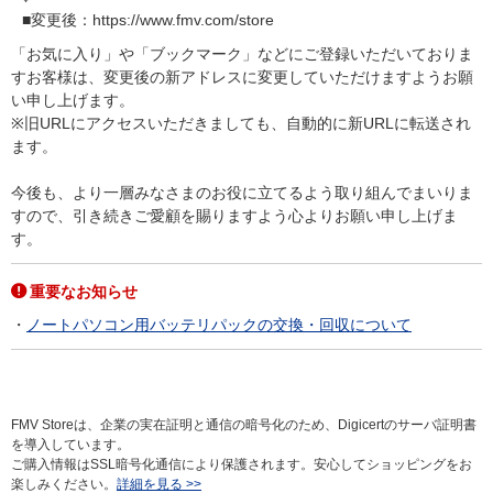
■変更後：https://www.fmv.com/store
「お気に入り」や「ブックマーク」などにご登録いただいておりま
すお客様は、変更後の新アドレスに変更していただけますようお願
い申し上げます。
※旧URLにアクセスいただきましても、自動的に新URLに転送され
ます。
今後も、より一層みなさまのお役に立てるよう取り組んでまいりま
すので、引き続きご愛顧を賜りますよう心よりお願い申し上げま
す。
重要なお知らせ
ノートパソコン用バッテリパックの交換・回収について
FMV Storeは、企業の実在証明と通信の暗号化のため、Digicertのサーバ証明書
を導入しています。
ご購入情報はSSL暗号化通信により保護されます。安心してショッピングをお
楽しみください。
詳細を見る >>