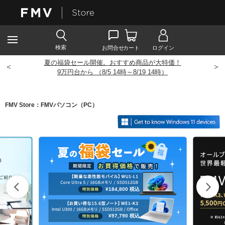
夏の福袋セール開催。おすすめ商品が大特価！
<
>
9
万円台から （8/5 14時～8/19 14時）
FMV Store：FMVパソコン（PC）
¥184,800
税込
¥97,790
税込