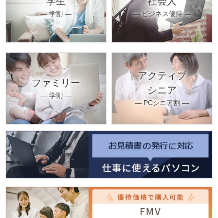
学生
社会人
― 学割 ―
― ビジネス優待 ―
アクティブ
ファミリー
シニア
― 学割 ―
― PCシニア割 ―