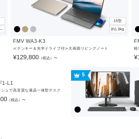
16型
g～
約1.9kg
FMV WA3-K3
F
≪テンキー＆光学ドライブ付≫大画面リビングノート
軽
¥129,800
¥
（税込）〜
5
F1-L1
ッシュで高音質な液晶一体型デスク
100
（税込）〜