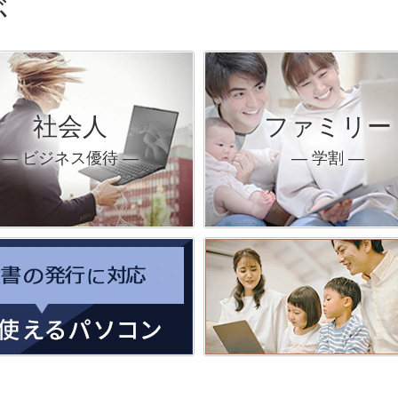
ぶ
社会人
ファミリー
― ビジネス優待 ―
― 学割 ―