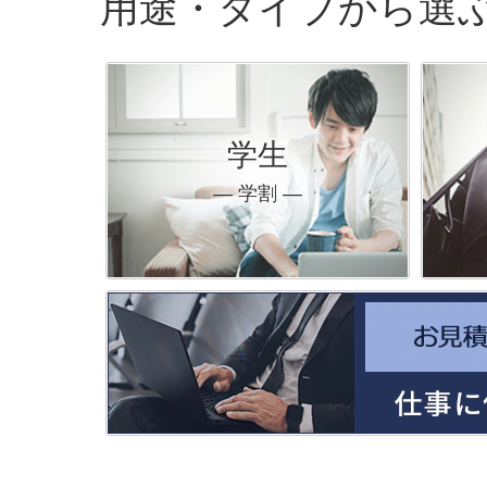
用途・タイプから選
学生
― 学割 ―