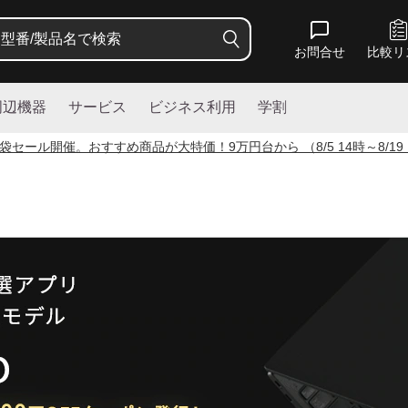
お問合せ
比較リ
周辺機器
サービス
ビジネス利用
学割
袋セール開催。おすすめ商品が大特価！
9
万円台から （8/5 14時～8/19