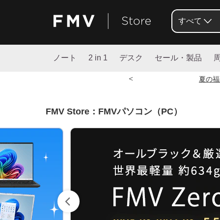
すべて
ノート
2 in 1
デスク
セール・製品
<
夏の福
FMV Store：FMVパソコン（PC）