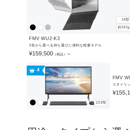
14型
約747
FMV WU2-K3
3色から選べる持ち運びに便利な軽量モデル
¥159,500
（税込）〜
4
FMV W
スタイリ
¥155,
23.8型