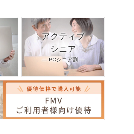
アクティブ
シニア
― PCシニア割 ―