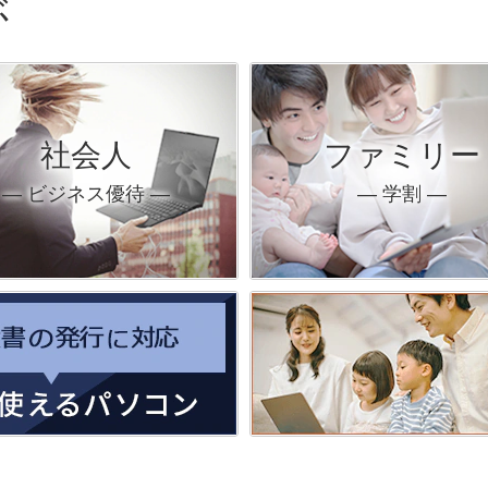
ぶ
社会人
ファミリー
― ビジネス優待 ―
― 学割 ―