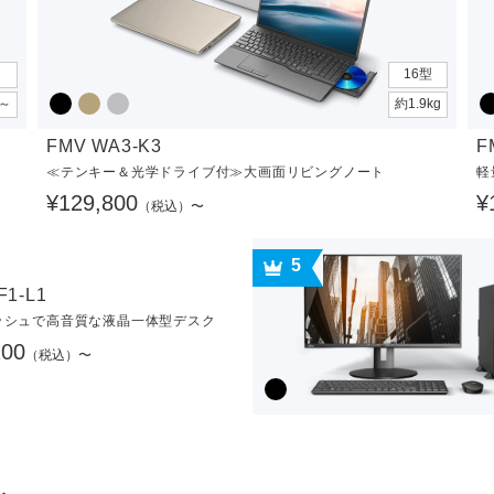
16型
g～
約1.9kg
FMV WA3-K3
F
≪テンキー＆光学ドライブ付≫大画面リビングノート
軽
¥129,800
¥
（税込）〜
5
F1-L1
ッシュで高音質な液晶一体型デスク
100
（税込）〜