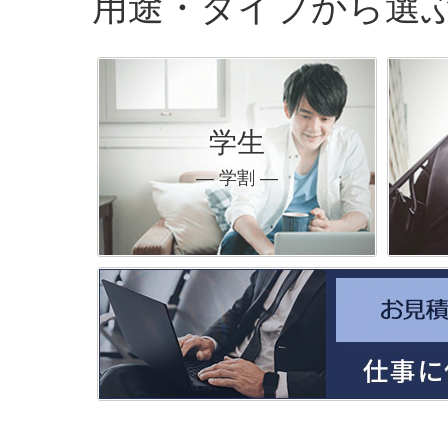
用途・タイプから選
学生
― 学割 ―