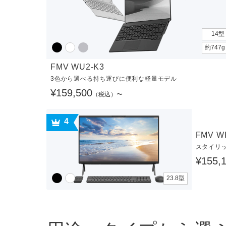
14型
約747
FMV WU2-K3
3色から選べる持ち運びに便利な軽量モデル
¥159,500
（税込）〜
4
FMV W
スタイリ
¥155,
23.8型