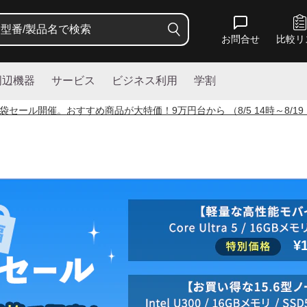
お問合せ
比較リ
周辺機器
サービス
ビジネス利用
学割
袋セール開催。おすすめ商品が大特価！
9
万円台から （8/5 14時～8/19
¥