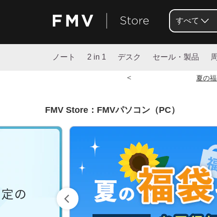
すべて
ノート
2 in 1
デスク
セール・製品
<
夏の福
FMV Store：FMVパソコン（PC）