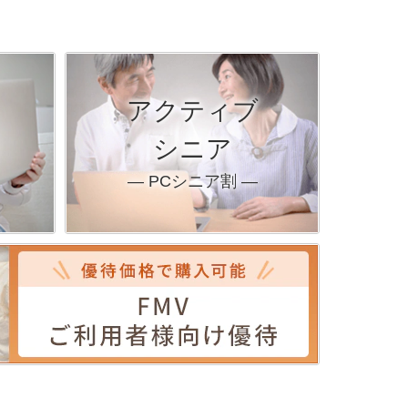
アクティブ
シニア
― PCシニア割 ―