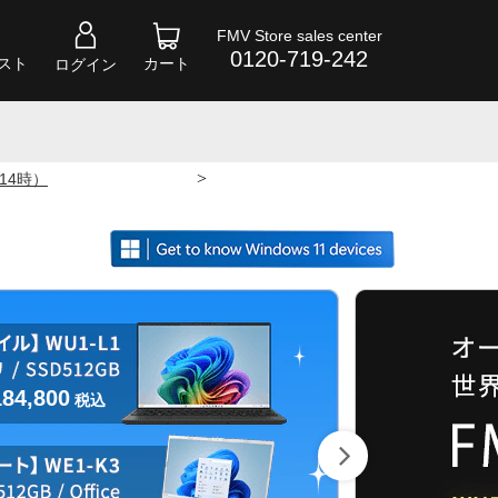
FMV Store sales center
0120-719-242
スト
カート
ログイン
>
 14時）
184,800
税込