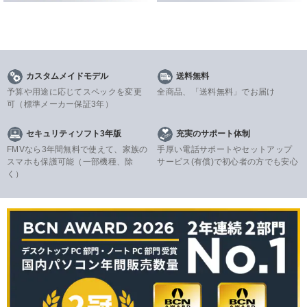
カスタムメイドモデル
送料無料
予算や用途に応じてスペックを変更
全商品、「送料無料」でお届け
可
（標準メーカー保証3年）
セキュリティソフト3年版
充実のサポート体制
FMVなら3年間無料で使えて、家族の
手厚い電話サポートやセットアップ
スマホも保護可能（一部機種、除
サービス(有償)で初心者の方でも安心
く）