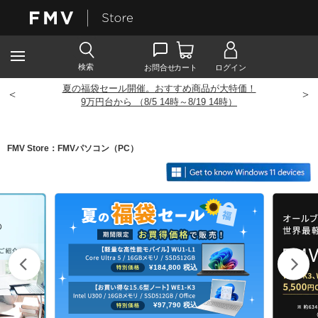
夏の福袋セール開催。おすすめ商品が大特価！
<
>
9
万円台から （8/5 14時～8/19 14時）
FMV Store：FMVパソコン（PC）
¥184,800
税込
¥97,790
税込