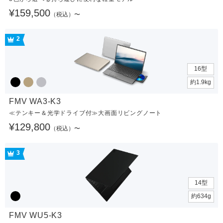
¥159,500
（税込）〜
2
16型
約1.9kg
FMV WA3-K3
≪テンキー＆光学ドライブ付≫大画面リビングノート
¥129,800
（税込）〜
3
14型
約634g
FMV WU5-K3