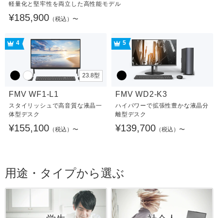
軽量化と堅牢性を両立した高性能モデル
¥185,900
（税込）〜
4
5
23.8型
FMV WF1-L1
FMV WD2-K3
スタイリッシュで高音質な液晶一
ハイパワーで拡張性豊かな液晶分
体型デスク
離型デスク
¥155,100
¥139,700
（税込）〜
（税込）〜
用途・タイプから選ぶ