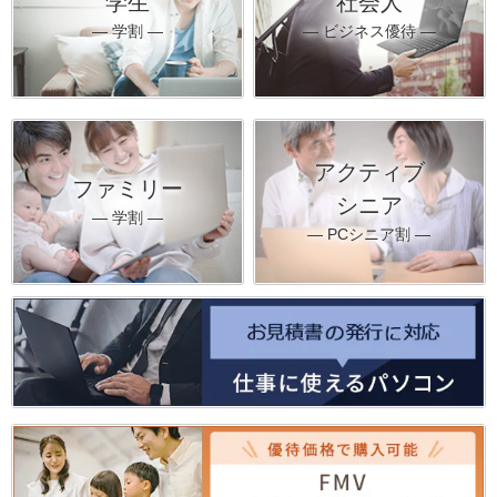
学生
社会人
― 学割 ―
― ビジネス優待 ―
アクティブ
ファミリー
シニア
― 学割 ―
― PCシニア割 ―