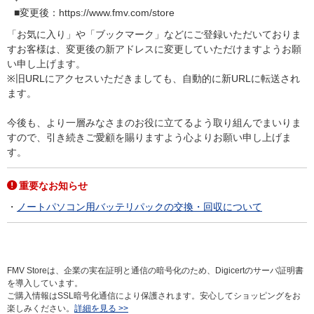
■変更後：https://www.fmv.com/store
「お気に入り」や「ブックマーク」などにご登録いただいておりま
すお客様は、変更後の新アドレスに変更していただけますようお願
い申し上げます。
※旧URLにアクセスいただきましても、自動的に新URLに転送され
ます。
今後も、より一層みなさまのお役に立てるよう取り組んでまいりま
すので、引き続きご愛顧を賜りますよう心よりお願い申し上げま
す。
重要なお知らせ
ノートパソコン用バッテリパックの交換・回収について
FMV Storeは、企業の実在証明と通信の暗号化のため、Digicertのサーバ証明書
を導入しています。
ご購入情報はSSL暗号化通信により保護されます。安心してショッピングをお
楽しみください。
詳細を見る >>