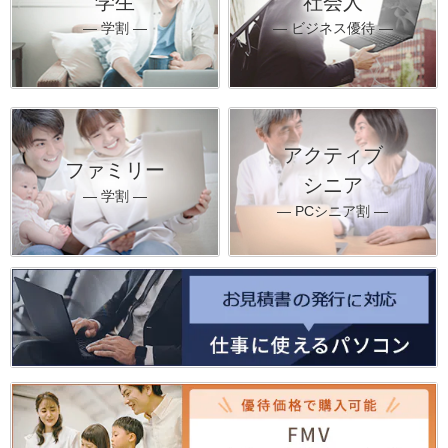
学生
社会人
― 学割 ―
― ビジネス優待 ―
アクティブ
ファミリー
シニア
― 学割 ―
― PCシニア割 ―