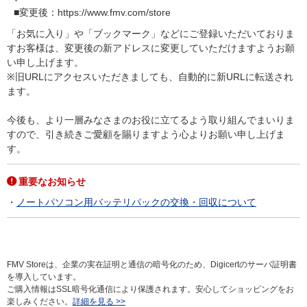
■変更後：https://www.fmv.com/store
「お気に入り」や「ブックマーク」などにご登録いただいておりま
すお客様は、変更後の新アドレスに変更していただけますようお願
い申し上げます。
※旧URLにアクセスいただきましても、自動的に新URLに転送され
ます。
今後も、より一層みなさまのお役に立てるよう取り組んでまいりま
すので、引き続きご愛顧を賜りますよう心よりお願い申し上げま
す。
重要なお知らせ
ノートパソコン用バッテリパックの交換・回収について
FMV Storeは、企業の実在証明と通信の暗号化のため、Digicertのサーバ証明書
を導入しています。
ご購入情報はSSL暗号化通信により保護されます。安心してショッピングをお
楽しみください。
詳細を見る >>