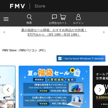
夏の福袋セール開催。おすすめ商品が大特価！
<
>
9
万円台から （8/5 14時～8/19 14時）
FMV Store：FMVパソコン（PC）
¥184,800
税込
¥97,790
税込