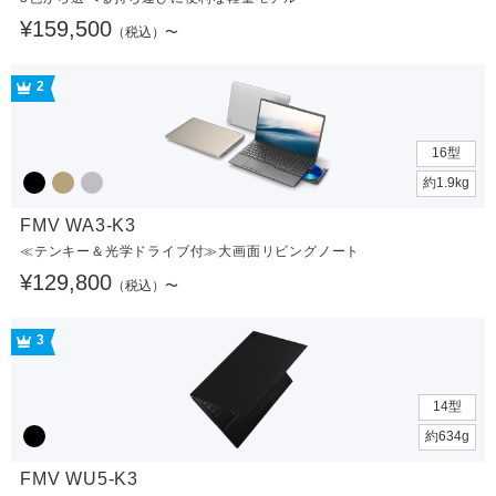
¥159,500
（税込）〜
2
16型
約1.9kg
FMV WA3-K3
≪テンキー＆光学ドライブ付≫大画面リビングノート
¥129,800
（税込）〜
3
14型
約634g
FMV WU5-K3