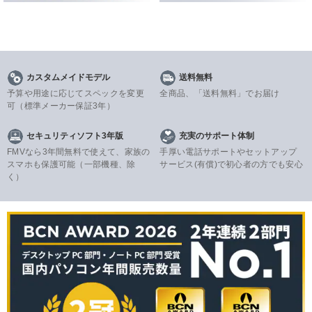
カスタムメイドモデル
送料無料
予算や用途に応じてスペックを変更
全商品、「送料無料」でお届け
可
（標準メーカー保証3年）
セキュリティソフト3年版
充実のサポート体制
FMVなら3年間無料で使えて、家族の
手厚い電話サポートやセットアップ
スマホも保護可能（一部機種、除
サービス(有償)で初心者の方でも安心
く）