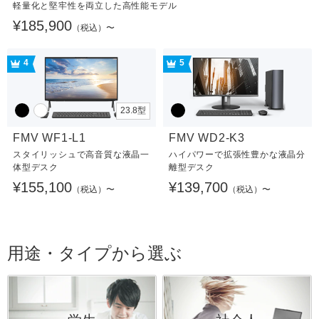
軽量化と堅牢性を両立した高性能モデル
¥185,900
（税込）〜
4
5
23.8型
FMV WF1-L1
FMV WD2-K3
スタイリッシュで高音質な液晶一
ハイパワーで拡張性豊かな液晶分
体型デスク
離型デスク
¥155,100
¥139,700
（税込）〜
（税込）〜
用途・タイプから選ぶ