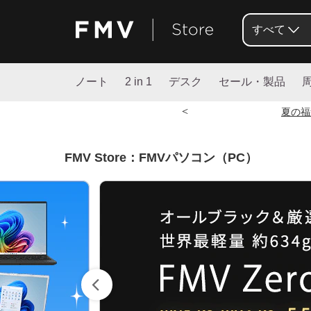
すべて
ノート
2 in 1
デスク
セール・製品
<
夏の福
FMV Store：FMVパソコン（PC）