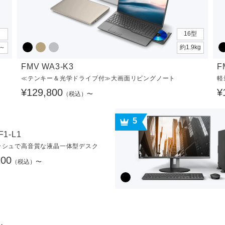
16型
g～
約1.9kg
FMV WA3-K3
F
≪テンキー＆光学ドライブ付≫大画面リビングノート
軽
¥129,800
¥
（税込）〜
5
F1-L1
ッシュで高音質な液晶一体型デスク
100
（税込）〜