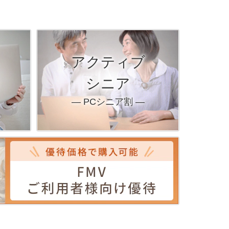
アクティブ
シニア
― PCシニア割 ―