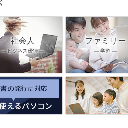
ぶ
社会人
ファミリー
― ビジネス優待 ―
― 学割 ―