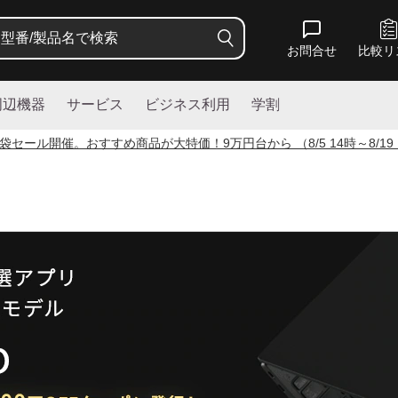
お問合せ
比較リ
周辺機器
サービス
ビジネス利用
学割
袋セール開催。おすすめ商品が大特価！
9
万円台から （8/5 14時～8/19