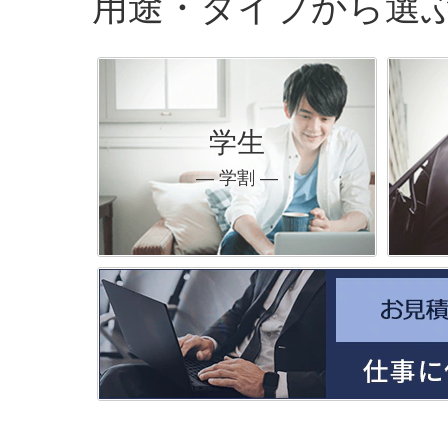
用途・タイプから選
学生
― 学割 ―