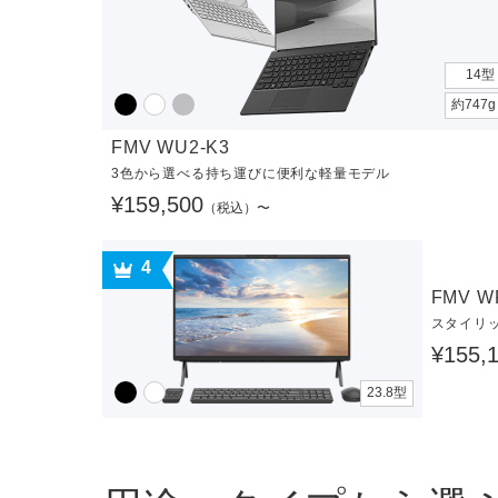
14型
約747
FMV WU2-K3
3色から選べる持ち運びに便利な軽量モデル
¥159,500
（税込）〜
4
FMV W
スタイリ
¥155,
23.8型