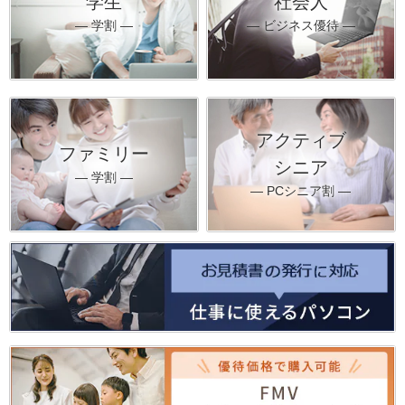
学生
社会人
― 学割 ―
― ビジネス優待 ―
アクティブ
ファミリー
シニア
― 学割 ―
― PCシニア割 ―