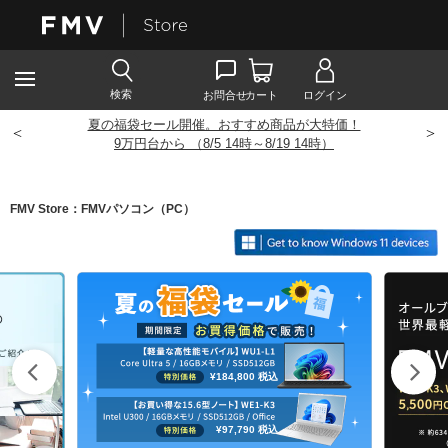
夏の福袋セール開催。おすすめ商品が大特価！
<
>
9
万円台から （8/5 14時～8/19 14時）
FMV Store：FMVパソコン（PC）
¥184,800
税込
¥97,790
税込