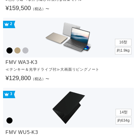
¥159,500
（税込）〜
2
16型
約1.9kg
FMV WA3-K3
≪テンキー＆光学ドライブ付≫大画面リビングノート
¥129,800
（税込）〜
3
14型
約634g
FMV WU5-K3