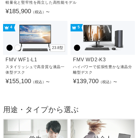
軽量化と堅牢性を両立した高性能モデル
¥185,900
（税込）〜
4
5
23.8型
FMV WF1-L1
FMV WD2-K3
スタイリッシュで高音質な液晶一
ハイパワーで拡張性豊かな液晶分
体型デスク
離型デスク
¥155,100
¥139,700
（税込）〜
（税込）〜
用途・タイプから選ぶ