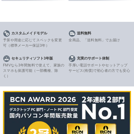
カスタムメイドモデル
送料無料
予算や用途に応じてスペックを変更
全商品、「送料無料」でお届け
可
（標準メーカー保証3年）
セキュリティソフト3年版
充実のサポート体制
FMVなら3年間無料で使えて、家族の
手厚い電話サポートやセットアップ
スマホも保護可能（一部機種、除
サービス(有償)で初心者の方でも安心
く）