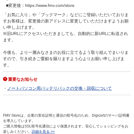
■変更後：https://www.fmv.com/store
「お気に入り」や「ブックマーク」などにご登録いただいておりま
すお客様は、変更後の新アドレスに変更していただけますようお願
い申し上げます。
※旧URLにアクセスいただきましても、自動的に新URLに転送され
ます。
今後も、より一層みなさまのお役に立てるよう取り組んでまいりま
すので、引き続きご愛顧を賜りますよう心よりお願い申し上げま
す。
重要なお知らせ
ノートパソコン用バッテリパックの交換・回収について
FMV Storeは、企業の実在証明と通信の暗号化のため、Digicertのサーバ証明書
を導入しています。
ご購入情報はSSL暗号化通信により保護されます。安心してショッピングをお
楽しみください。
詳細を見る >>