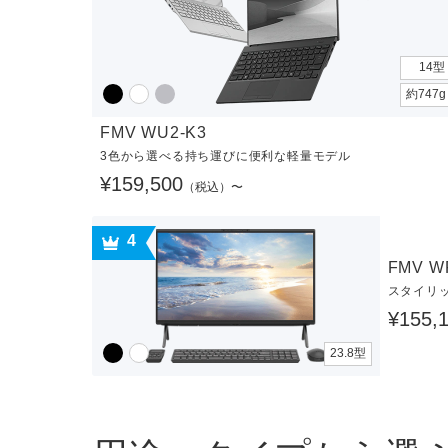
14型
約747
FMV WU2-K3
3色から選べる持ち運びに便利な軽量モデル
¥159,500
（税込）〜
4
FMV W
スタイリ
¥155,
23.8型