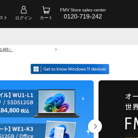
FMV Store sales center
0120-719-242
スト
カート
ログイン
>
 14時）
184,800
税込