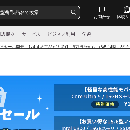
お問合せ
比較リ
周辺機器
サービス
ビジネス利用
学割
袋セール開催。おすすめ商品が大特価！
9
万円台から （8/5 14時～8/19
¥