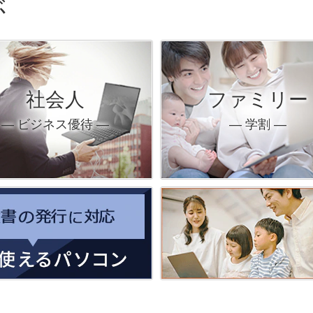
ぶ
社会人
ファミリー
― ビジネス優待 ―
― 学割 ―