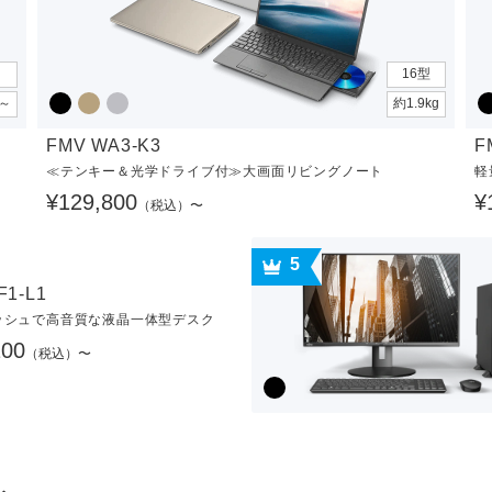
16型
g～
約1.9kg
FMV WA3-K3
F
≪テンキー＆光学ドライブ付≫大画面リビングノート
軽
¥129,800
¥
（税込）〜
5
F1-L1
ッシュで高音質な液晶一体型デスク
100
（税込）〜