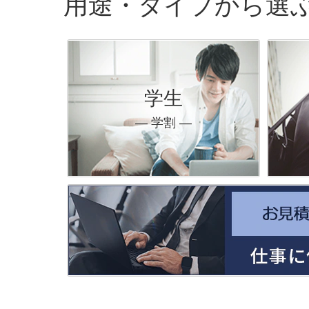
用途・タイプから選
学生
― 学割 ―