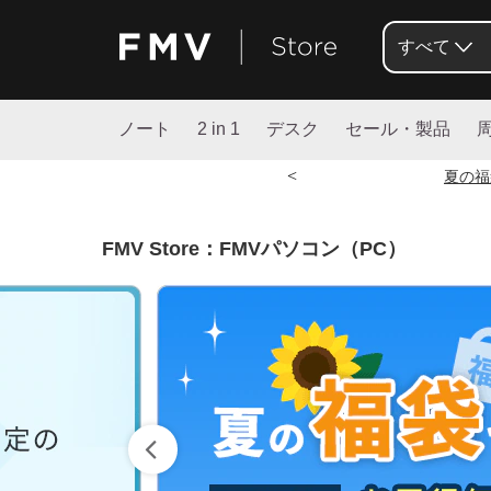
すべて
ノート
2 in 1
デスク
セール・製品
<
夏の福
FMV Store：FMVパソコン（PC）