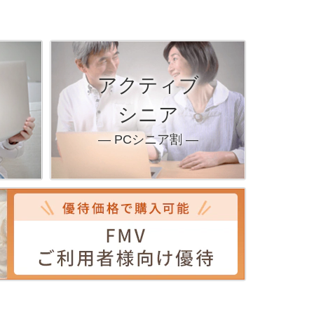
アクティブ
シニア
― PCシニア割 ―