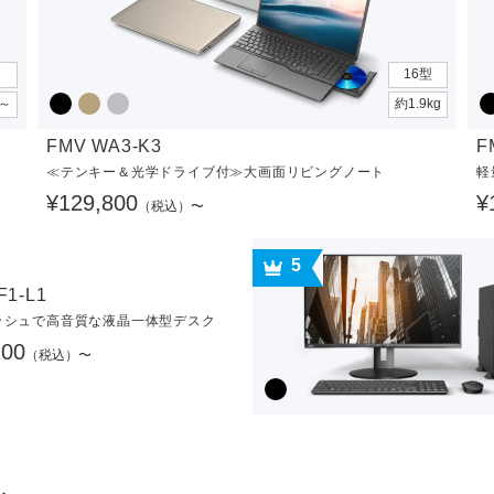
16型
g～
約1.9kg
FMV WA3-K3
F
≪テンキー＆光学ドライブ付≫大画面リビングノート
軽
¥129,800
¥
（税込）〜
5
F1-L1
ッシュで高音質な液晶一体型デスク
100
（税込）〜