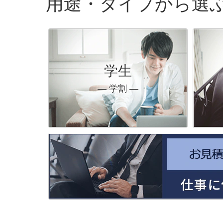
用途・タイプから選
学生
― 学割 ―