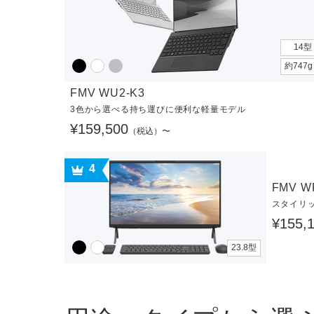
14型
約747
FMV WU2-K3
3色から選べる持ち運びに便利な軽量モデル
¥159,500
（税込）〜
4
FMV W
スタイリ
¥155,
23.8型