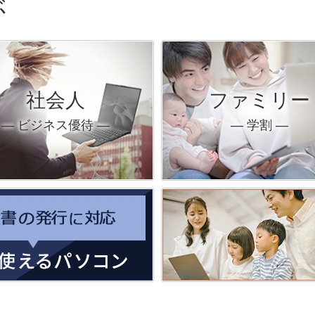
ぶ
社会人
ファミリー
― ビジネス優待 ―
― 学割 ―