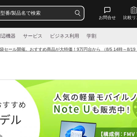
お問合せ
比較リ
周辺機器
サービス
ビジネス利用
学割
袋セール開催。おすすめ商品が大特価！
9
万円台から （8/5 14時～8/19