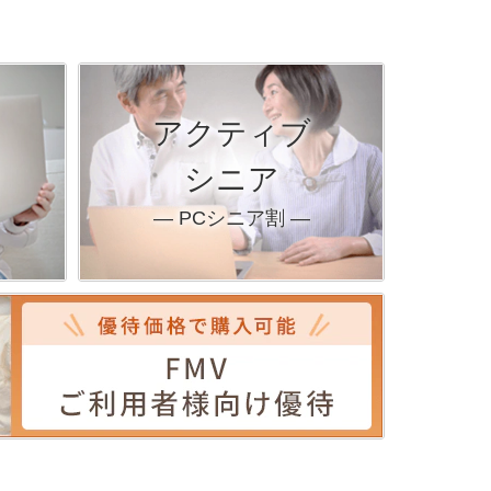
アクティブ
シニア
― PCシニア割 ―