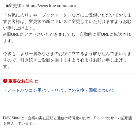
■変更後：https://www.fmv.com/store
「お気に入り」や「ブックマーク」などにご登録いただいておりま
すお客様は、変更後の新アドレスに変更していただけますようお願
い申し上げます。
※旧URLにアクセスいただきましても、自動的に新URLに転送され
ます。
今後も、より一層みなさまのお役に立てるよう取り組んでまいりま
すので、引き続きご愛顧を賜りますよう心よりお願い申し上げま
す。
重要なお知らせ
ノートパソコン用バッテリパックの交換・回収について
FMV Storeは、企業の実在証明と通信の暗号化のため、Digicertのサーバ証明書
を導入しています。
ご購入情報はSSL暗号化通信により保護されます。安心してショッピングをお
楽しみください。
詳細を見る >>