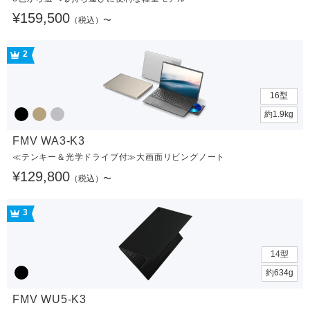
¥159,500
（税込）〜
2
16型
約1.9kg
FMV WA3-K3
≪テンキー＆光学ドライブ付≫大画面リビングノート
¥129,800
（税込）〜
3
14型
約634g
FMV WU5-K3