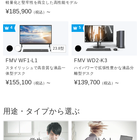
軽量化と堅牢性を両立した高性能モデル
¥185,900
（税込）〜
4
5
23.8型
FMV WF1-L1
FMV WD2-K3
スタイリッシュで高音質な液晶一
ハイパワーで拡張性豊かな液晶分
体型デスク
離型デスク
¥155,100
¥139,700
（税込）〜
（税込）〜
用途・タイプから選ぶ