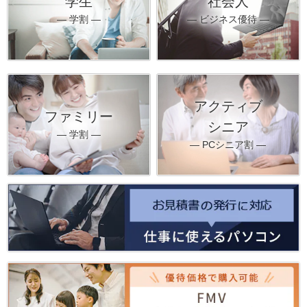
学生
社会人
― 学割 ―
― ビジネス優待 ―
アクティブ
ファミリー
シニア
― 学割 ―
― PCシニア割 ―