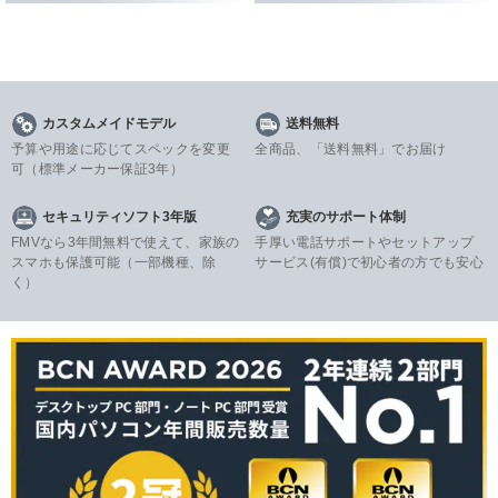
カスタムメイドモデル
送料無料
予算や用途に応じてスペックを変更
全商品、「送料無料」でお届け
可
（標準メーカー保証3年）
セキュリティソフト3年版
充実のサポート体制
FMVなら3年間無料で使えて、家族の
手厚い電話サポートやセットアップ
スマホも保護可能（一部機種、除
サービス(有償)で初心者の方でも安心
く）