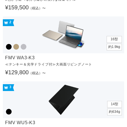
¥159,500
（税込）〜
2
16型
約1.9kg
FMV WA3-K3
≪テンキー＆光学ドライブ付≫大画面リビングノート
¥129,800
（税込）〜
3
14型
約634g
FMV WU5-K3