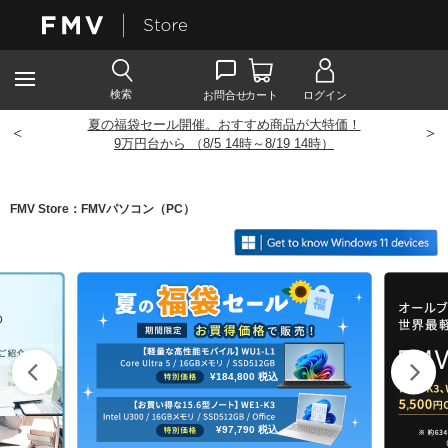
夏の福袋セール開催。おすすめ商品が大特価！
<
>
9
万円台から （8/5 14時～8/19 14時）
FMV Store：FMVパソコン（PC）
¥184,800
税込
¥97,790
税込