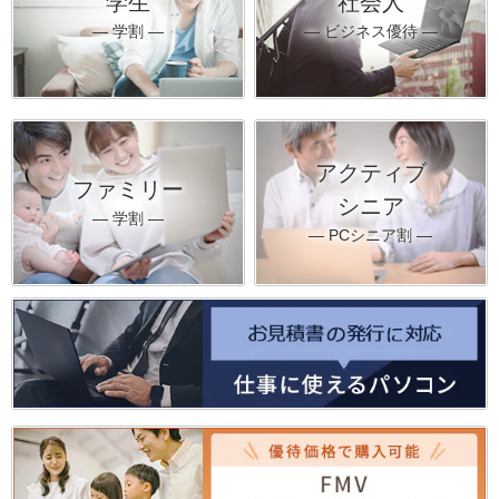
学生
社会人
― 学割 ―
― ビジネス優待 ―
アクティブ
ファミリー
シニア
― 学割 ―
― PCシニア割 ―