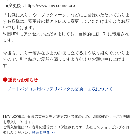
■変更後：https://www.fmv.com/store
「お気に入り」や「ブックマーク」などにご登録いただいておりま
すお客様は、変更後の新アドレスに変更していただけますようお願
い申し上げます。
※旧URLにアクセスいただきましても、自動的に新URLに転送され
ます。
今後も、より一層みなさまのお役に立てるよう取り組んでまいりま
すので、引き続きご愛顧を賜りますよう心よりお願い申し上げま
す。
重要なお知らせ
ノートパソコン用バッテリパックの交換・回収について
FMV Storeは、企業の実在証明と通信の暗号化のため、Digicertのサーバ証明書
を導入しています。
ご購入情報はSSL暗号化通信により保護されます。安心してショッピングをお
楽しみください。
詳細を見る >>