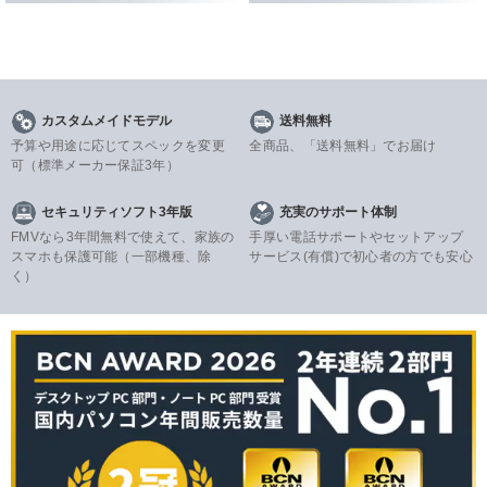
カスタムメイドモデル
送料無料
予算や用途に応じてスペックを変更
全商品、「送料無料」でお届け
可
（標準メーカー保証3年）
セキュリティソフト3年版
充実のサポート体制
FMVなら3年間無料で使えて、家族の
手厚い電話サポートやセットアップ
スマホも保護可能（一部機種、除
サービス(有償)で初心者の方でも安心
く）