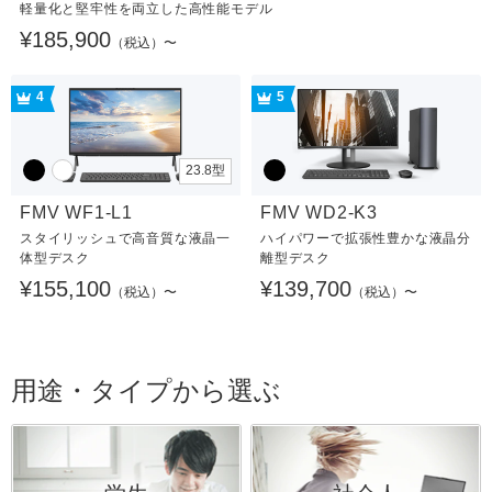
軽量化と堅牢性を両立した高性能モデル
¥185,900
（税込）〜
4
5
23.8型
FMV WF1-L1
FMV WD2-K3
スタイリッシュで高音質な液晶一
ハイパワーで拡張性豊かな液晶分
体型デスク
離型デスク
¥155,100
¥139,700
（税込）〜
（税込）〜
用途・タイプから選ぶ