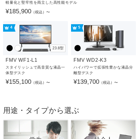
軽量化と堅牢性を両立した高性能モデル
¥185,900
（税込）〜
4
5
23.8型
FMV WF1-L1
FMV WD2-K3
スタイリッシュで高音質な液晶一
ハイパワーで拡張性豊かな液晶分
体型デスク
離型デスク
¥155,100
¥139,700
（税込）〜
（税込）〜
用途・タイプから選ぶ