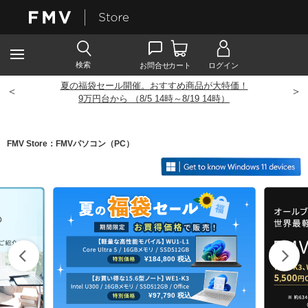
夏の福袋セール開催。おすすめ商品が大特価！
<
>
9
万円台から （8/5 14時～8/19 14時）
FMV Store：FMVパソコン（PC）
¥184,800
税込
¥97,790
税込