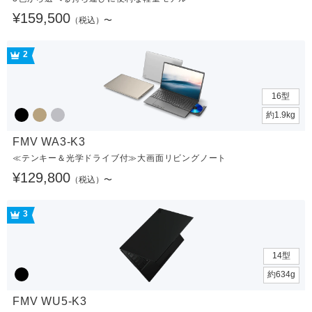
¥159,500
（税込）〜
2
16型
約1.9kg
FMV WA3-K3
≪テンキー＆光学ドライブ付≫大画面リビングノート
¥129,800
（税込）〜
3
14型
約634g
FMV WU5-K3