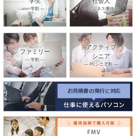
学生
社会人
― 学割 ―
― ビジネス優待 ―
アクティブ
ファミリー
シニア
― 学割 ―
― PCシニア割 ―