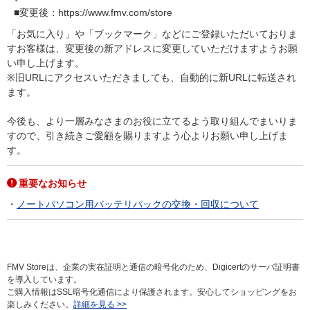
■変更後：https://www.fmv.com/store
「お気に入り」や「ブックマーク」などにご登録いただいておりま
すお客様は、変更後の新アドレスに変更していただけますようお願
い申し上げます。
※旧URLにアクセスいただきましても、自動的に新URLに転送され
ます。
今後も、より一層みなさまのお役に立てるよう取り組んでまいりま
すので、引き続きご愛顧を賜りますよう心よりお願い申し上げま
す。
重要なお知らせ
ノートパソコン用バッテリパックの交換・回収について
FMV Storeは、企業の実在証明と通信の暗号化のため、Digicertのサーバ証明書
を導入しています。
ご購入情報はSSL暗号化通信により保護されます。安心してショッピングをお
楽しみください。
詳細を見る >>