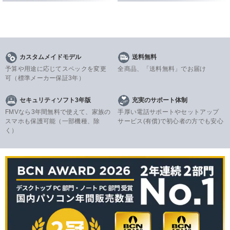
カスタムメイドモデル
送料無料
予算や用途に応じてスペックを変更
全商品、「送料無料」でお届け
可
（標準メーカー保証3年）
セキュリティソフト3年版
充実のサポート体制
FMVなら3年間無料で使えて、家族の
手厚い電話サポートやセットアップ
スマホも保護可能（一部機種、除
サービス(有償)で初心者の方でも安心
く）