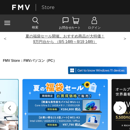
夏の福袋セール開催。おすすめ商品が大特価！
<
>
9
万円台から （8/5 14時～8/19 14時）
FMV Store：FMVパソコン（PC）
¥184,800
税込
¥97,790
税込