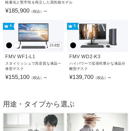
軽量化と堅牢性を両立した高性能モデル
¥185,900
（税込）〜
4
5
23.8型
FMV WF1-L1
FMV WD2-K3
スタイリッシュで高音質な液晶一
ハイパワーで拡張性豊かな液晶分
体型デスク
離型デスク
¥155,100
¥139,700
（税込）〜
（税込）〜
用途・タイプから選ぶ