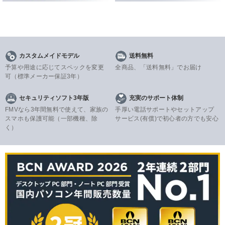
カスタムメイドモデル
送料無料
予算や用途に応じてスペックを変更
全商品、「送料無料」でお届け
可
（標準メーカー保証3年）
セキュリティソフト3年版
充実のサポート体制
FMVなら3年間無料で使えて、家族の
手厚い電話サポートやセットアップ
スマホも保護可能（一部機種、除
サービス(有償)で初心者の方でも安心
く）