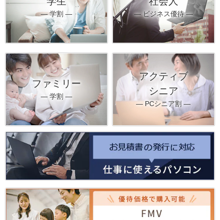
学生
社会人
― 学割 ―
― ビジネス優待 ―
アクティブ
ファミリー
シニア
― 学割 ―
― PCシニア割 ―