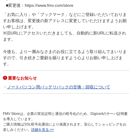
■変更後：https://www.fmv.com/store
「お気に入り」や「ブックマーク」などにご登録いただいておりま
すお客様は、変更後の新アドレスに変更していただけますようお願
い申し上げます。
※旧URLにアクセスいただきましても、自動的に新URLに転送され
ます。
今後も、より一層みなさまのお役に立てるよう取り組んでまいりま
すので、引き続きご愛顧を賜りますよう心よりお願い申し上げま
す。
重要なお知らせ
ノートパソコン用バッテリパックの交換・回収について
FMV Storeは、企業の実在証明と通信の暗号化のため、Digicertのサーバ証明書
を導入しています。
ご購入情報はSSL暗号化通信により保護されます。安心してショッピングをお
楽しみください。
詳細を見る >>