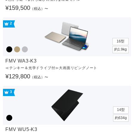
¥159,500
（税込）〜
2
16型
約1.9kg
FMV WA3-K3
≪テンキー＆光学ドライブ付≫大画面リビングノート
¥129,800
（税込）〜
3
14型
約634g
FMV WU5-K3