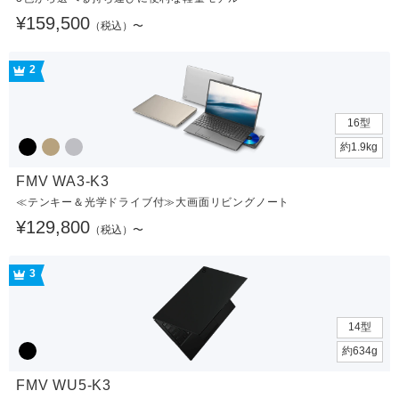
¥159,500
（税込）〜
2
16型
約1.9kg
FMV WA3-K3
≪テンキー＆光学ドライブ付≫大画面リビングノート
¥129,800
（税込）〜
3
14型
約634g
FMV WU5-K3