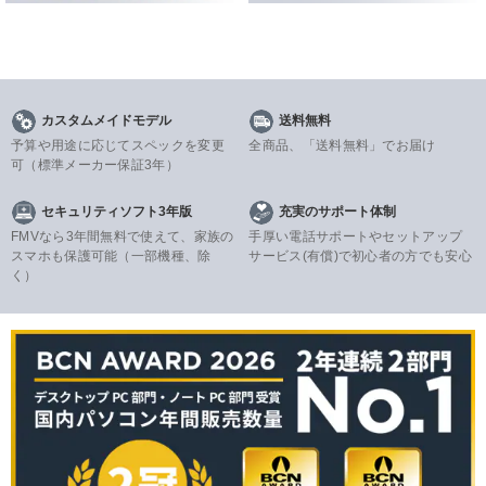
カスタムメイドモデル
送料無料
予算や用途に応じてスペックを変更
全商品、「送料無料」でお届け
可
（標準メーカー保証3年）
セキュリティソフト3年版
充実のサポート体制
FMVなら3年間無料で使えて、家族の
手厚い電話サポートやセットアップ
スマホも保護可能（一部機種、除
サービス(有償)で初心者の方でも安心
く）