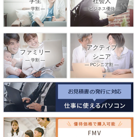
学生
社会人
― 学割 ―
― ビジネス優待 ―
アクティブ
ファミリー
シニア
― 学割 ―
― PCシニア割 ―