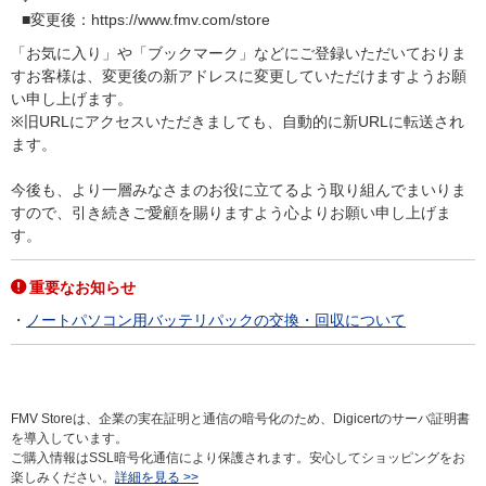
■変更後：https://www.fmv.com/store
「お気に入り」や「ブックマーク」などにご登録いただいておりま
すお客様は、変更後の新アドレスに変更していただけますようお願
い申し上げます。
※旧URLにアクセスいただきましても、自動的に新URLに転送され
ます。
今後も、より一層みなさまのお役に立てるよう取り組んでまいりま
すので、引き続きご愛顧を賜りますよう心よりお願い申し上げま
す。
重要なお知らせ
ノートパソコン用バッテリパックの交換・回収について
FMV Storeは、企業の実在証明と通信の暗号化のため、Digicertのサーバ証明書
を導入しています。
ご購入情報はSSL暗号化通信により保護されます。安心してショッピングをお
楽しみください。
詳細を見る >>