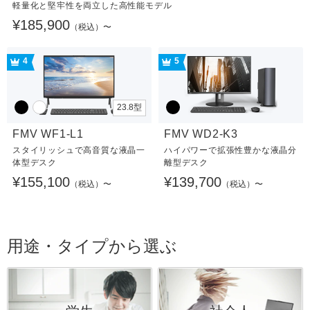
軽量化と堅牢性を両立した高性能モデル
¥185,900
（税込）〜
4
5
23.8型
FMV WF1-L1
FMV WD2-K3
スタイリッシュで高音質な液晶一
ハイパワーで拡張性豊かな液晶分
体型デスク
離型デスク
¥155,100
¥139,700
（税込）〜
（税込）〜
用途・タイプから選ぶ