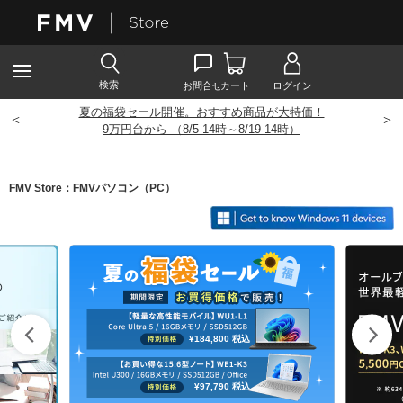
夏の福袋セール開催。おすすめ商品が大特価！
<
>
9
万円台から （8/5 14時～8/19 14時）
FMV Store：FMVパソコン（PC）
¥184,800
税込
¥97,790
税込