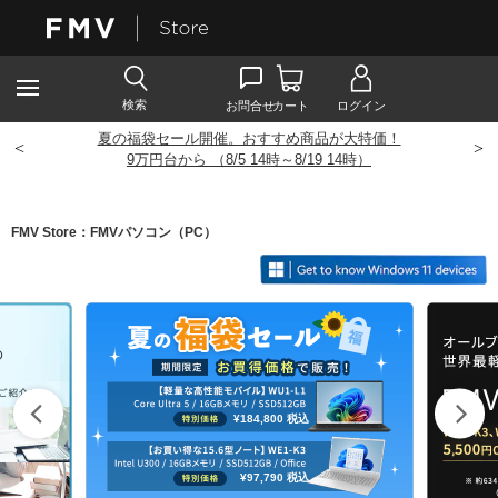
夏の福袋セール開催。おすすめ商品が大特価！
<
>
9
万円台から （8/5 14時～8/19 14時）
FMV Store：FMVパソコン（PC）
¥184,800
税込
¥97,790
税込