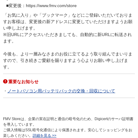
■変更後：https://www.fmv.com/store
「お気に入り」や「ブックマーク」などにご登録いただいておりま
すお客様は、変更後の新アドレスに変更していただけますようお願
い申し上げます。
※旧URLにアクセスいただきましても、自動的に新URLに転送され
ます。
今後も、より一層みなさまのお役に立てるよう取り組んでまいりま
すので、引き続きご愛顧を賜りますよう心よりお願い申し上げま
す。
重要なお知らせ
ノートパソコン用バッテリパックの交換・回収について
FMV Storeは、企業の実在証明と通信の暗号化のため、Digicertのサーバ証明書
を導入しています。
ご購入情報はSSL暗号化通信により保護されます。安心してショッピングをお
楽しみください。
詳細を見る >>