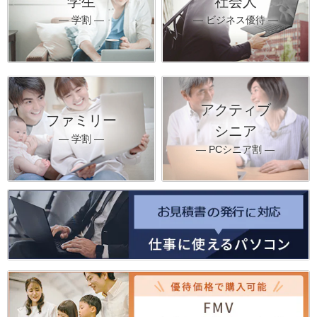
学生
社会人
― 学割 ―
― ビジネス優待 ―
アクティブ
ファミリー
シニア
― 学割 ―
― PCシニア割 ―