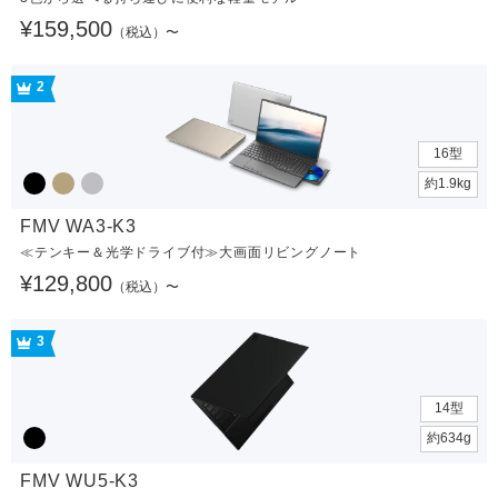
¥159,500
（税込）〜
2
16型
約1.9kg
FMV WA3-K3
≪テンキー＆光学ドライブ付≫大画面リビングノート
¥129,800
（税込）〜
3
14型
約634g
FMV WU5-K3