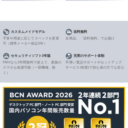
カスタムメイドモデル
送料無料
予算や用途に応じてスペックを変更
全商品、「送料無料」でお届け
可
（標準メーカー保証3年）
セキュリティソフト3年版
充実のサポート体制
FMVなら3年間無料で使えて、家族の
手厚い電話サポートやセットアップ
スマホも保護可能（一部機種、除
サービス(有償)で初心者の方でも安心
く）