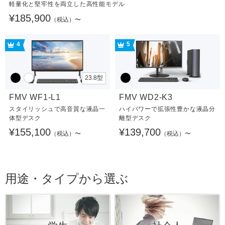
軽量化と堅牢性を両立した高性能モデル
¥185,900
（税込）〜
4
5
23.8型
FMV WF1-L1
FMV WD2-K3
スタイリッシュで高音質な液晶一
ハイパワーで拡張性豊かな液晶分
体型デスク
離型デスク
¥155,100
¥139,700
（税込）〜
（税込）〜
用途・タイプから選ぶ