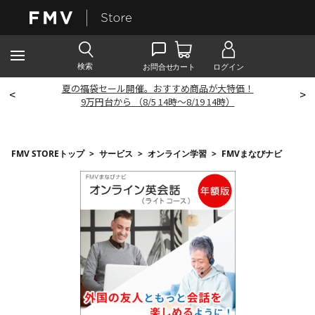
夏の福袋セール開催。おすすめ商品が大特価！
<
>
9
万円台から （8/5 14時～8/19 14時）
FMV STOREトップ
>
サービス
>
オンライン学習
>
FMVまなびナビ