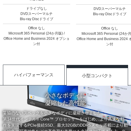
ドライブなし
DVDスーパーマルチ
DVDスーパーマルチ
Blu-ray Discドライブ
Blu-ray Discドライブ
Office なし
Office なし
Microsoft 365 Personal (24か月版) /
Microsoft 365 Personal (24か月
Office Home and Business 2024 オプショ
Office Home and Business 20
ン付
ン付
ハイパフォーマンス
小型コンパクト
小さなボディに
凝縮した高性能
妥協のないスペックを小さなボディに凝縮させました。
第14世代インテル® Core™ プロセッサーをはじめ、より高速な動
作を実現するPCIe接続SSD、最大32GBのDDR5メモリ搭載により動