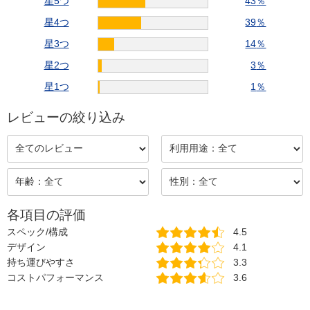
星5つ
43
％
星4つ
39
％
星3つ
14
％
星2つ
3
％
星1つ
1
％
レビューの絞り込み
各項目の評価
スペック/構成
4.5
デザイン
4.1
持ち運びやすさ
3.3
コストパフォーマンス
3.6