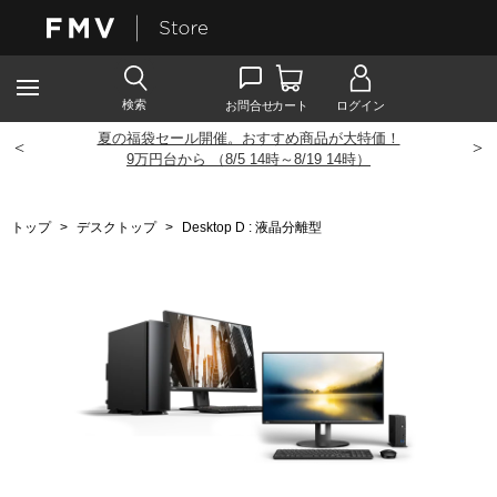
夏の福袋セール開催。おすすめ商品が大特価！
<
>
9
万円台から （8/5 14時～8/19 14時）
トップ
>
デスクトップ
>
Desktop D : 液晶分離型