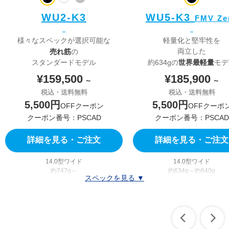
WU2-K3
WU5-K3
FMV Ze
様々なスペックが選択可能な
軽量化と堅牢性を
売れ筋
両立した
の
世界最軽量
スタンダードモデル
約634gの
モデ
¥159,500
¥185,900
～
～
税込・送料無料
税込・送料無料
5,500円
5,500円
OFFクーポン
OFFクーポ
クーポン番号：PSCAD
クーポン番号：PSCAD
詳細を見る・ご注文
詳細を見る・ご注文
14.0型ワイド
14.0型ワイド
約747g～
約634g～約640g
スペックを見る ▼
動画再生時：約6.5時間
動画再生時：約7時間
アイドル時：約19時間
アイドル時：約18時間
駆動時間が伸びる長時間バッテリを選択可
Windows 11 Home
Windows 11 Home
Windows 11 Pro
Windows 11 Pro