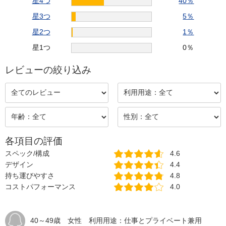
星4つ
40
％
星3つ
5
％
星2つ
1
％
星1つ
0
％
レビューの絞り込み
各項目の評価
スペック/構成
4.6
デザイン
4.4
持ち運びやすさ
4.8
コストパフォーマンス
4.0
40～49歳 女性 利用用途：仕事とプライベート兼用