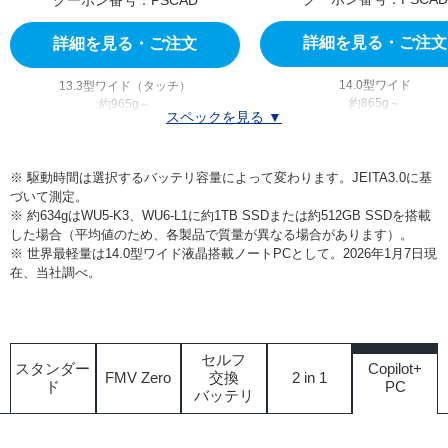
クーポン番号：PSCAD
クーポン番号：PSCAD
詳細を見る・ご注文
詳細を見る・ご注文
14.0型ワイド
13.3型ワイド（タッチ）
約865g～
約965g～
スペックを見る ▼
動画再生時：約9.5時間
動画再生時：約9時間
アイドル時：約28時間
アイドル時：約25時間
駆動時間が伸びる長時間バッテリを
駆動時間が伸びる長時間バッテリを選択可
※ 駆動時間は選択するバッテリ容量によって変わります。JEITA3.0に基
Windows 11 Home
Windows 11 Home
づいて測定。
Windows 11 Pro
Windows 11 Pro
※ 約634gはWU5-K3、WU6-L1に約1TB SSDまたは約512GB SSDを搭載
した場合（平均値のため、各製品で質量が異なる場合があります）。
Intel Core Ultra 5 225H
Intel Core Ultra 5 225U
※ 世界最軽量は14.0型ワイド液晶搭載ノートPCとして。2026年1月7日現
Intel Core Ultra 7 255H
Intel Core Ultra 7 255H
在、当社調べ。
8GBメモリ
8GBメモリ
16GBメモリ
16GBメモリ
32GBメモリ
32GBメモリ
64GBメモリ
セルフ
スタンダー
Copilot+
256GB SSD
256GB SSD
FMV Zero
交換
2 in 1
ド
PC
512GB SSD
512GB SSD
バッテリ
1TB SSD
1TB SSD
2TB SSD
2TB SSD