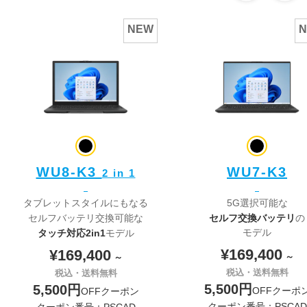
Intel Core Ultra 5 125U
Intel Core Ultra 5 225U
Intel Core Ultra 7 155H
NEW
Intel Core Ultra 7 255U
8GBメモリ
8GBメモリ
16GBメモリ
16GBメモリ
32GBメモリ
32GBメモリ
64GBメモリ
64GBメモリ
256GB SSD
256GB SSD
512GB SSD
512GB SSD
1TB SSD
1TB SSD
2TB SSD
2TB SSD
Office なし
Office なし
WU8-K3
WU7-K3
2 in 1
Microsoft 365 Personal (24か月版) /
Microsoft 365 Personal (24か月
Office Home and Business 2024 オプショ
Office Home and Business 20
ン付
タブレットスタイルにもなる
5G選択可能な
ン付
セルフ交換バッテリ
セルフバッテリ交換可能な
の
タッチ対応2in1
モデル
モデル
¥169,400
¥169,400
～
～
税込・送料無料
税込・送料無料
5,500円
5,500円
OFFクーポ
OFFクーポン