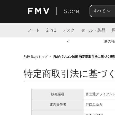
すべて
ノート
2 in 1
デスク
セール・製品
<
夏の福
FMV Storeトップ
>
FMVパソコン診断 特定商取引法に基づく表
特定商取引法に基づ
販売業者
富士通クライアン
運営責任者
谷口みゆき