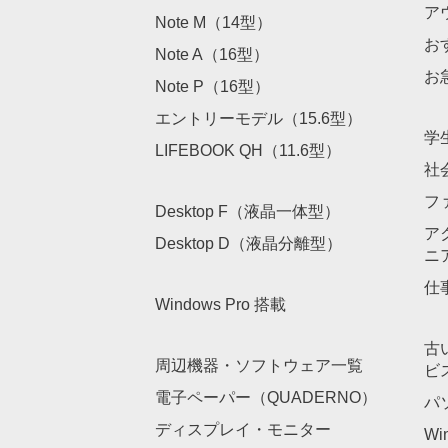
ア
Note M（14型）
お
Note A（16型）
お
Note P（16型）
エントリーモデル（15.6型）
学
LIFEBOOK QH（11.6型）
社
フ
Desktop F（液晶一体型）
ア
Desktop D（液晶分離型）
ニ
仕
Windows Pro 搭載
古
周辺機器・ソフトウェア一覧
ビ
電子ペーパー（QUADERNO）
パ
ディスプレイ・モニター
Wi