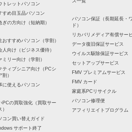
ス一覧
ウトレットパソコン
すすめ目玉品パソコン
パソコン保証（長期延長・
急ぎの方向け（短納期）
ド）
リカバリメディア有償サー
生おすすめパソコン（学割）
データ復旧保証サービス
会人向け（ビジネス優待）
ウイルス駆除保証サービス
ァミリー向け（学割）
セットアップサービス
クティブシニア向け（PCシ
FMV プレミアムサービス
ア割）
FMV カード
事に使えるパソコン
家庭系PCリサイクル
パソコン修理便
いPCの買取強化（買取サー
ス）
アフィリエイトプログラム
ソコン買い替えガイド
ndows サポート終了