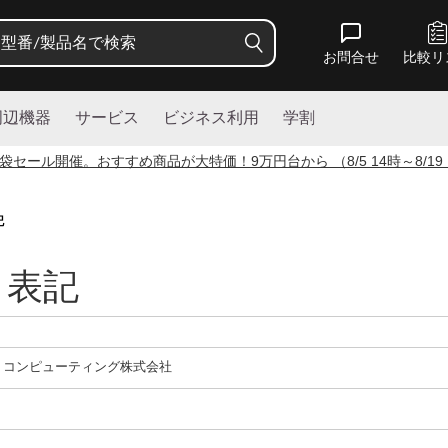
お問合せ
比較リ
周辺機器
サービス
ビジネス利用
学割
袋セール開催。おすすめ商品が大特価！
9
万円台から （8/5 14時～8/19
記
く表記
トコンピューティング株式会社