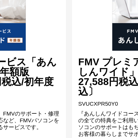
サービス「あん
FMV プレ
年額版
しんワイド」
8円税込/初年度
27,588円税
込〕
SVUCXPR50Y0
、FMVのサポート・修理
『あんしんワイドコース
応など、FMVパソコンを
の全ての特典をご利用い
るサービスです。
ソコンのサポートはもち
お客様の暮らしまでサ