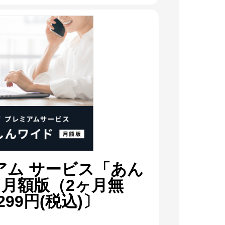
ミアム サービス「あん
月額版（2ヶ月無
299円(税込)〕