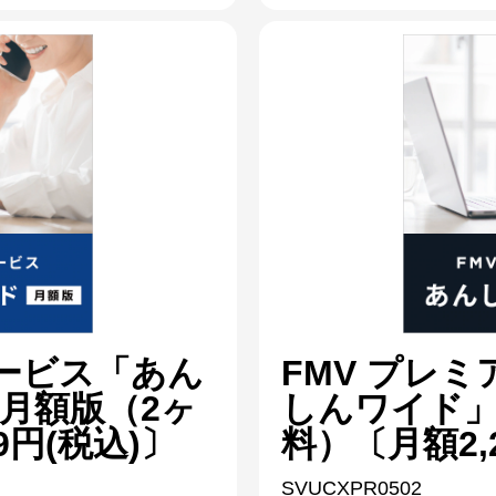
サービス「あん
FMV プレ
月額版（2ヶ
しんワイド」
9円(税込)〕
料）〔月額2,
SVUCXPR0502