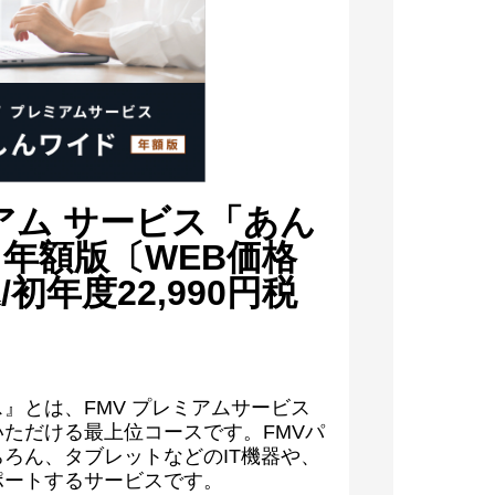
ミアム サービス「あん
年額版〔WEB価格
込/初年度22,990円税
』とは、FMV プレミアムサービス
ただける最上位コースです。FMVパ
ろん、タブレットなどのIT機器や、
ポートするサービスです。