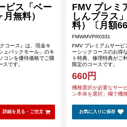
サービス「ベー
FMV プレ
ヶ月無料）
しんプラス」
〕
料）〔月額66
FMWMVPR0331
ックコース』は、現金キ
FMV プレミアムサー
ッシュバックモール」のキ
ーシックコースのお得な
パソコンを優待価格でご購
ト特典、修理特典がご利
ースです。
限定のコースです。
660
円
機種選択が必要なサー
ン本体を選択」欄で機
詳細を見る・ご注文
お気に入りに保存