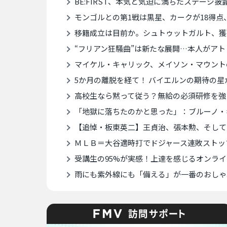
BE:FIRST、本気と気迫に満ちたステージ披
モンゴルとの第1戦は黒星、カークが18得点
移籍成立は目前か。シュトゥットガルト、獲
“フリアン狂騒曲”は新たな展開…本人がアト
マイケル・キャリック、メイソン・マウントの負傷
5か月の離脱を経て！ バイエルンの期待の星
高校生なら黙って従う？無給の必須研修を強
「地獄に落ちたのかと思った」：ブルーノ・
【追悼・板東英二】王貞治、張本勲、そして大鵬…高度
ＭＬＢ＝大谷適時打でドジャース連敗ストッ
受講生の95%が実感！上達を感じるオンラ
雨にも紫外線にも「備える」が一番のおしゃ