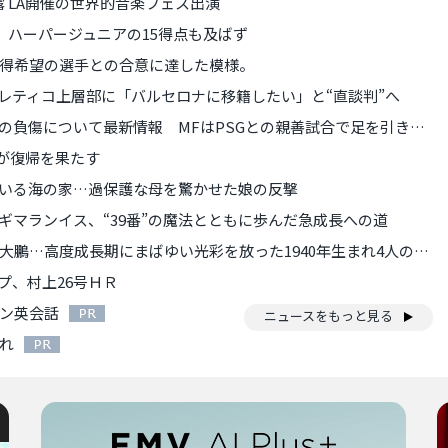
露 LA開催の世界的音楽フェス出演
、ハーパージュニアの15得点も及ばず
得希望の選手との合意に達した模様。
レティコ上層部に「バルセロナに移籍したい」と“直談判”へ
について最新情報 MFはPSGとの親善試合で足を引きずって途中退出
が復帰を果たす
いる海の家…過保護な母を驚かせた娘の反撃
ギマランイス、“39番”の魔法とともに歩んだ急成長への道
成長期にまばゆい光彩を放った1940年生まれ4人のアスリート(1/5)
プ、村上26号ＨＲ
イン英会話
ニュースをもっと見る
PR
れ
PR