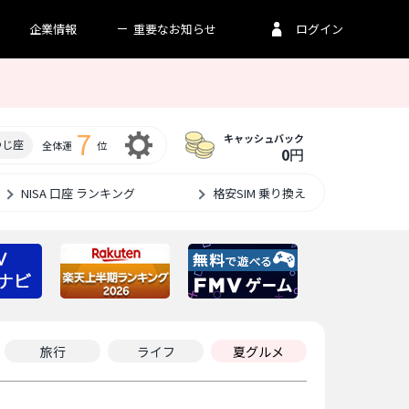
企業情報
重要なお知らせ
ログイン
7
キャッシュバック
つじ座
全体運
位
0
円
設定
NISA 口座 ランキング
格安SIM 乗り換え
旅行
ライフ
夏グルメ