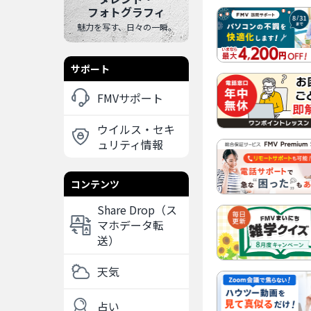
フォトグラフィ
魅力を写す、日々の一瞬。
サポート
FMVサポート
ウイルス・セキ
ュリティ情報
コンテンツ
Share Drop（ス
マホデータ転
送）
天気
占い