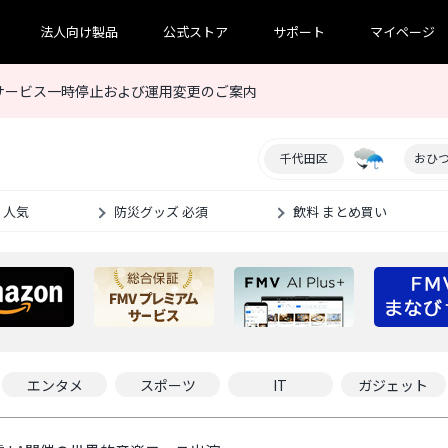
法人向け製品
公式ストア
サポート
マイページ
サービス一時停止および運用変更のご案内
千代田区
おひ
 人気
防災グッズ 必須
飲料 まとめ買い
エンタメ
スポーツ
IT
ガジェット