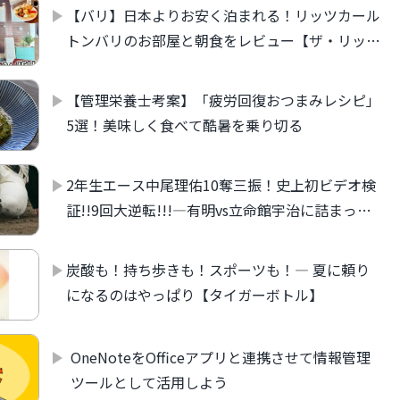
【バリ】日本よりお安く泊まれる！リッツカール
トンバリのお部屋と朝食をレビュー【ザ・リッ
ツ・カールトンバリ】
【管理栄養士考案】「疲労回復おつまみレシピ」
5選！美味しく食べて酷暑を乗り切る
2年生エース中尾理佑10奪三振！史上初ビデオ検
証!!9回大逆転!!!―有明vs立命館宇治に詰まった
甲子園のドラマ
炭酸も！持ち歩きも！スポーツも！― 夏に頼り
になるのはやっぱり【タイガーボトル】
OneNoteをOfficeアプリと連携させて情報管理
ツールとして活用しよう