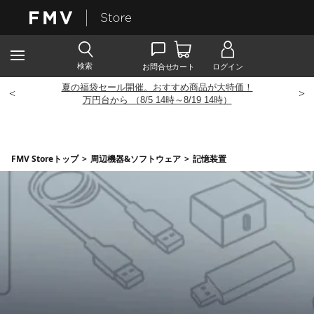
夏の福袋セール開催。おすすめ商品が大特価！
<
>
万円台から （8/5 14時～8/19 14時）
FMV Storeトップ
>
周辺機器&ソフトウェア
>
記憶装置