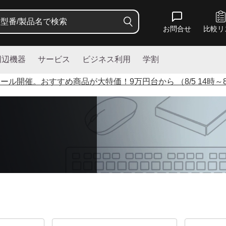
お問合せ
比較リ
周辺機器
サービス
ビジネス利用
学割
セール開催。おすすめ商品が大特価！
9
万円台から （8/5 14時～8