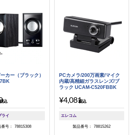
ピーカー（ブラック）
PCカメラ/200万画素/マイク
7BK
内蔵/高精細ガラスレンズ/ブ
ラック UCAM-C520FBBK
0
¥4,081
税込
税込
プライ
エレコム
品番号：
78815308
製品番号：
78815262