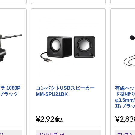
 1080P
コンパクトUSBスピーカー
有線ヘッ
 ブラック
MM-SPU21BK
ド型/折
φ3.5m
耳/ブラッ
¥2,926
¥2,83
税込
イ）
サンワサプライ
エレコム