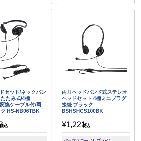
ドセット/ネックバン
両耳ヘッドバンド式ステレオ
りたたみ式/4極
ヘッドセット 4極ミニプラグ
m/変換ケーブル付/両
接続 ブラック
ク HS-NB06TBK
BSHSHCS100BK
8
¥1,221
税込
税込
バッファロー（サプライ）