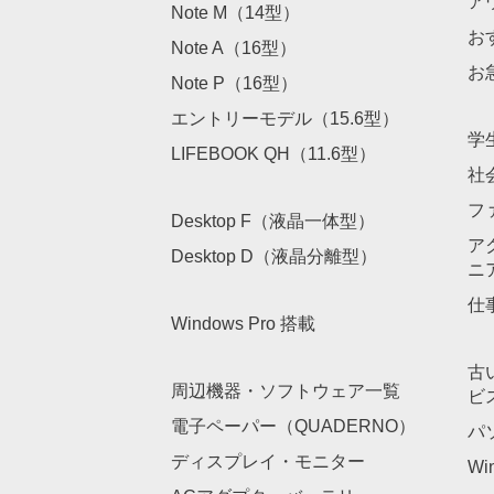
ア
Note M（14型）
お
Note A（16型）
お
Note P（16型）
エントリーモデル（15.6型）
学
LIFEBOOK QH（11.6型）
社
フ
Desktop F（液晶一体型）
ア
Desktop D（液晶分離型）
ニ
仕
Windows Pro 搭載
古
周辺機器・ソフトウェア一覧
ビ
電子ペーパー（QUADERNO）
パ
ディスプレイ・モニター
Wi