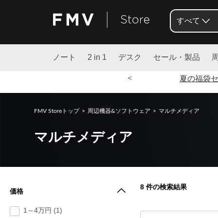
すべて
ノート
2 in 1
デスク
セール・製品
<
夏の福袋
FMV Storeトップ
>
周辺機器&ソフトウェア
>
マルチメディア
マルチメディア
8
件の検索結果
価格
1～4万円 (1)