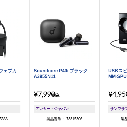
essウェブカ
Soundcore P40i ブラック
USBス
A3955N11
MM-SPU
¥7,990
¥4,95
税込
アンカー・ジャパン
サンワサ
5366
製品番号：
78815306
製