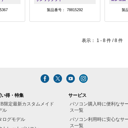
5367
製品番号：
78815292
製
表示：
1 -
8
件 /
8
件
買い得・特集
サービス
EB限定最新カスタムメイド
パソコン購入時に便利なサ
デル
ス一覧
タログモデル
パソコン利用時に安心なサ
ス一覧