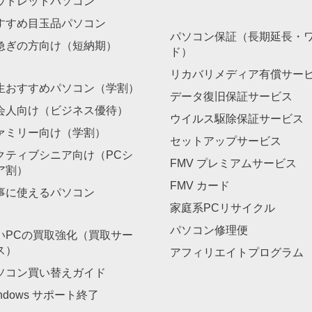
ウトレットパソコン
すすめ目玉品パソコン
パソコン保証（長期延長・
急ぎの方向け（短納期）
ド）
リカバリメディア有償サー
生おすすめパソコン（学割）
データ復旧保証サービス
会人向け（ビジネス優待）
ウイルス駆除保証サービス
ァミリー向け（学割）
セットアップサービス
クティブシニア向け（PCシ
FMV プレミアムサービス
ア割）
FMV カード
事に使えるパソコン
家庭系PCリサイクル
パソコン修理便
いPCの買取強化（買取サー
ス）
アフィリエイトプログラム
ソコン買い替えガイド
ndows サポート終了