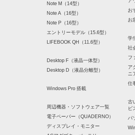
ア
Note M（14型）
お
Note A（16型）
お
Note P（16型）
エントリーモデル（15.6型）
学
LIFEBOOK QH（11.6型）
社
フ
Desktop F（液晶一体型）
ア
Desktop D（液晶分離型）
ニ
仕
Windows Pro 搭載
古
周辺機器・ソフトウェア一覧
ビ
電子ペーパー（QUADERNO）
パ
ディスプレイ・モニター
Wi