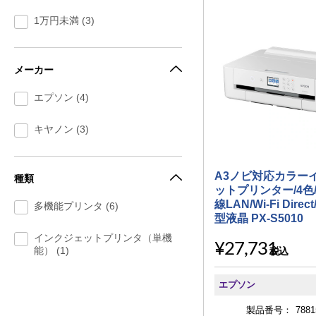
1万円未満 (3)
メーカー
エプソン (4)
キヤノン (3)
A3ノビ対応カラー
種類
ットプリンター/4色
線LAN/Wi-Fi Direct
多機能プリンタ (6)
型液晶 PX-S5010
インクジェットプリンタ（単機
¥27,731
能） (1)
税込
エプソン
製品番号：
7881