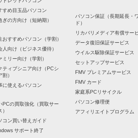
ウトレットパソコン
すすめ目玉品パソコン
パソコン保証（長期延長・
急ぎの方向け（短納期）
ド）
リカバリメディア有償サー
生おすすめパソコン（学割）
データ復旧保証サービス
会人向け（ビジネス優待）
ウイルス駆除保証サービス
ァミリー向け（学割）
セットアップサービス
クティブシニア向け（PCシ
FMV プレミアムサービス
ア割）
FMV カード
事に使えるパソコン
家庭系PCリサイクル
パソコン修理便
いPCの買取強化（買取サー
ス）
アフィリエイトプログラム
ソコン買い替えガイド
ndows サポート終了