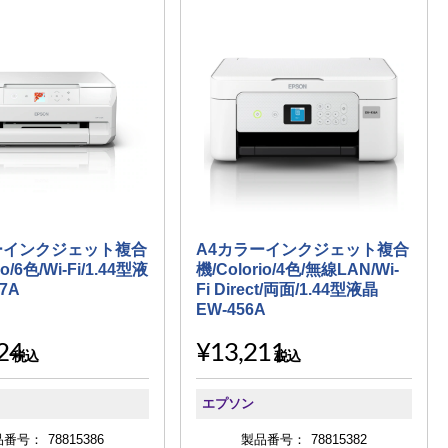
ーインクジェット複合
A4カラーインクジェット複合
io/6色/Wi-Fi/1.44型液
機/Colorio/4色/無線LAN/Wi-
17A
Fi Direct/両面/1.44型液晶
EW-456A
24
¥13,211
税込
税込
エプソン
品番号：
78815386
製品番号：
78815382