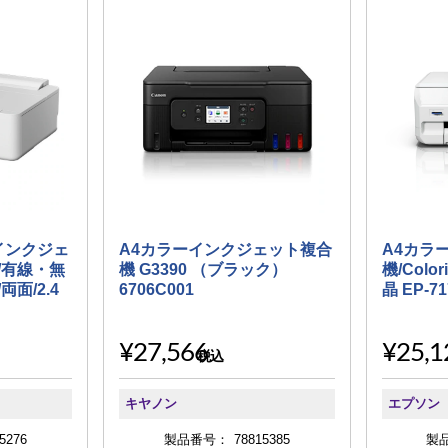
インクジェ
A4カラーインクジェット複合
A4カラ
/有線・無
機 G3390 （ブラック）
機/Color
/両面/2.4
6706C001
晶 EP-7
¥27,566
¥25,1
税込
キヤノン
エプソン
5276
製品番号：
78815385
製