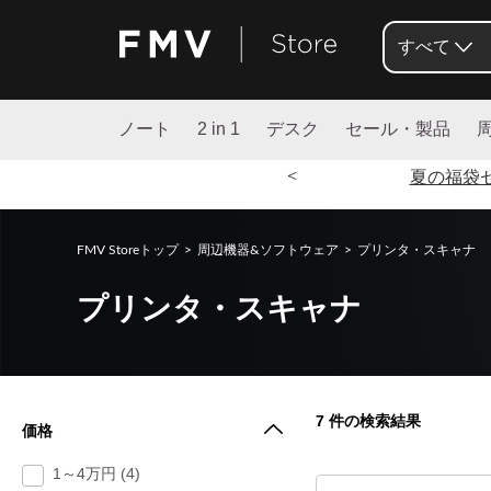
すべて
ノート
2 in 1
デスク
セール・製品
<
夏の福袋
FMV Storeトップ
>
周辺機器&ソフトウェア
>
プリンタ・スキャナ
プリンタ・スキャナ
7
件の検索結果
価格
1～4万円 (4)