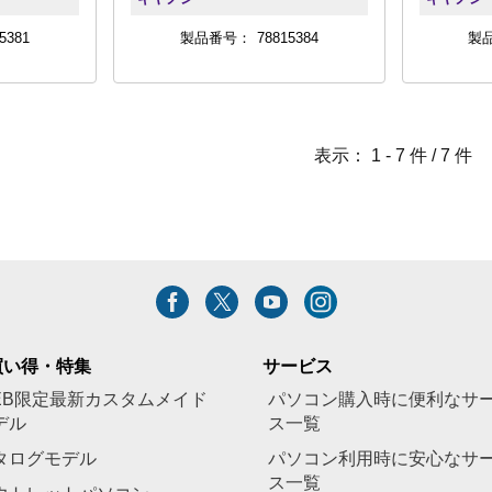
5381
製品番号：
78815384
製
表示：
1 -
7
件 /
7
件
買い得・特集
サービス
EB限定最新カスタムメイド
パソコン購入時に便利なサ
デル
ス一覧
タログモデル
パソコン利用時に安心なサ
ス一覧