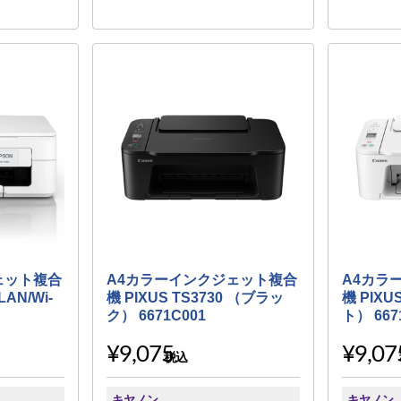
ェット複合
A4カラーインクジェット複合
A4カラ
LAN/Wi-
機 PIXUS TS3730 （ブラッ
機 PIXU
ク） 6671C001
ト） 667
¥9,075
¥9,07
税込
キヤノン
キヤノン