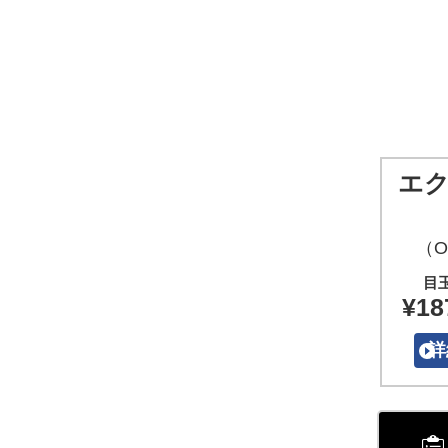
エ
（O
目
¥18
詳