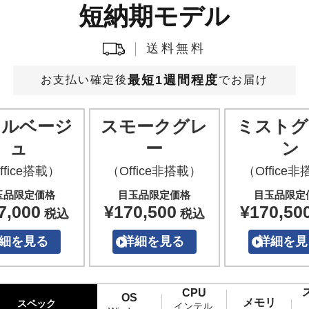
短納期モデル
送料無料
最短1週間程度
お支払い確定後
でお届け
クルベージ
スモークグレ
ミストグ
ュ
ー
ン
ffice搭載）
（Office非搭載）
（Office
玉品限定価格
目玉品限定価格
目玉品限定
7,000
¥170,500
¥170,50
税込
税込
細を見る
詳細を見る
詳細を見
CPU
OS
メモリ
スペック
インテル 