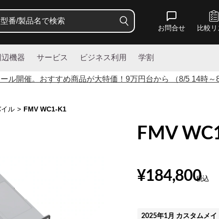
お問合せ
比較リ
周辺機器
サービス
ビジネス利用
学割
セール開催。おすすめ商品が大特価！
9
万円台から （8/5 14時～8
FMV WC1-K1
モバイル
>
FMV WC1
¥184,800
税込
2025年1月 カスタムメ