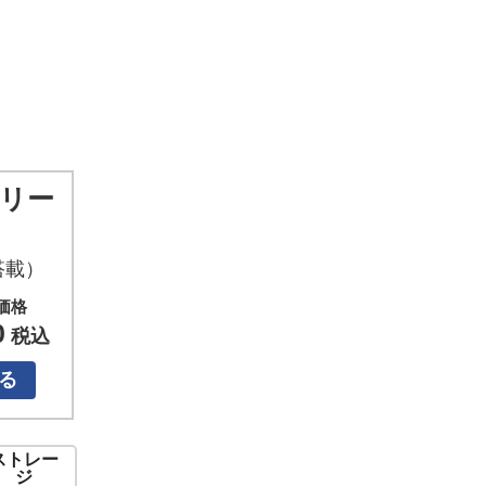
リー
非搭載）
価格
0
税込
る
ストレー
ジ