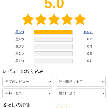
5.0
星5つ
100
％
星4つ
0
％
星3つ
0
％
星2つ
0
％
星1つ
0
％
レビューの絞り込み
各項目の評価