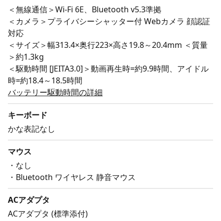
＜無線通信＞Wi-Fi 6E、Bluetooth v5.3準拠
＜カメラ＞プライバシーシャッター付 Webカメラ 顔認証
対応
＜サイズ＞幅313.4×奥行223×高さ19.8～20.4mm ＜質量
＞約1.3kg
＜駆動時間 [JEITA3.0]＞動画再生時=約9.9時間、アイドル
時=約18.4～18.5時間
バッテリー駆動時間の詳細
キーボード
かな表記なし
マウス
・なし
・Bluetooth ワイヤレス 静音マウス
ACアダプタ
ACアダプタ (標準添付)