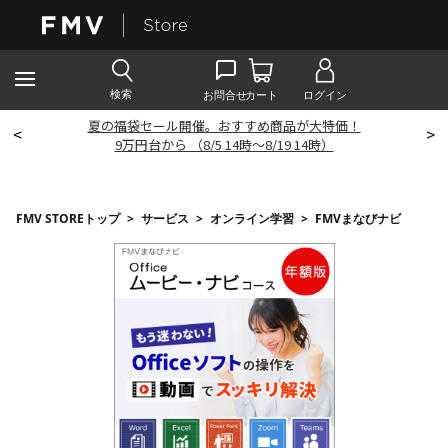
夏の福袋セール開催。おすすめ商品が大特価！
<
>
9
万円台から （8/5 14時～8/19 14時）
FMV STOREトップ
>
サービス
>
オンライン学習
>
FMVまなびナビ