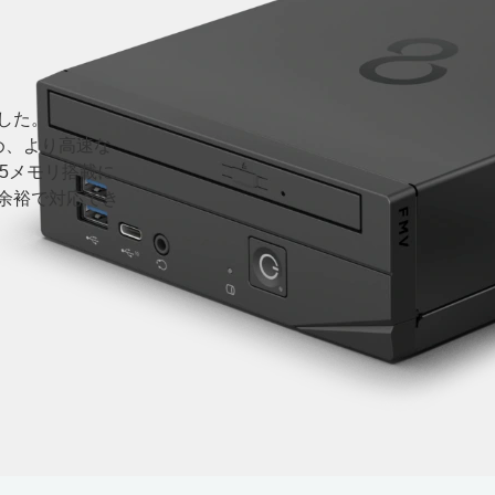
した。
じめ、より高速な
R5メモリ搭載に
余裕で対応でき