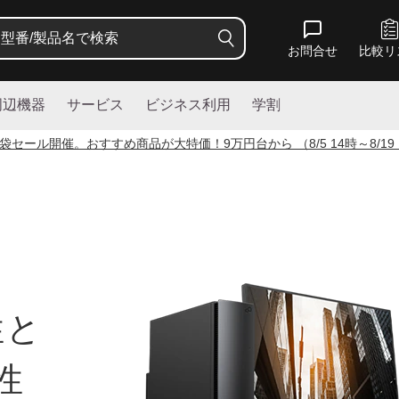
お問合せ
比較リ
周辺機器
サービス
ビジネス利用
学割
袋セール開催。おすすめ商品が大特価！
9
万円台から （8/5 14時～8/19
性と
性