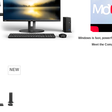
Windows is fast, powerf
Meet the Comp
NEW