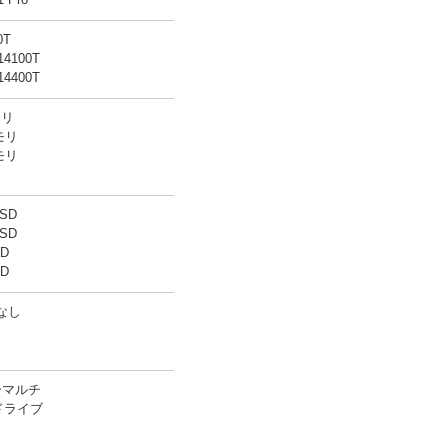
1 Pro
0T
-14100T
-14400T
モリ
モリ
モリ
SSD
SSD
SD
SD
Dなし
ーマルチ
scドライブ