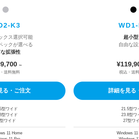
D2-K3
WD1-
ックス選択可能
超小型
ペックが選べる
自由な設
富な拡張性
9,700
¥119,9
～
・送料無料
税込・送
見る・ご注文
詳細を見る
.5型ワイド
21.5型
.8型ワイド
23.8型
7型ワイド
27型ワ
ows 11 Home
Windows 11