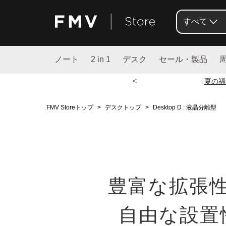
すべて
ノート
2 in 1
デスク
セール・製品
<
夏の福
FMV Storeトップ
>
デスクトップ
>
Desktop D : 液晶分離型
豊富な拡張
自由な設置