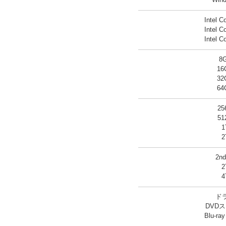
Wind
Intel C
Intel C
Intel C
8
1
3
6
25
51
1
2
2n
2
4
ド
DVD
Blu-r