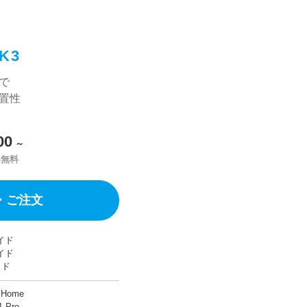
K3
で
置性
00
～
料無料
・ご注文
ワイド
ワイド
イド
 Home