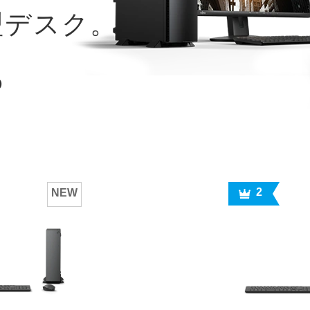
型デスク。
D
2
NEW