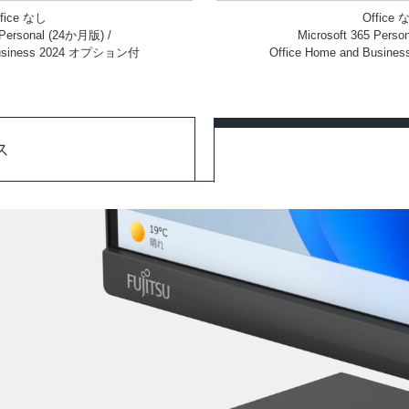
ffice なし
Office 
 Personal (24か月版) /
Microsoft 365 Pers
 Business 2024 オプション付
Office Home and Busi
ス