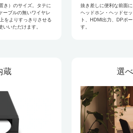
m（縦置き）のサイズ。タテに
抜き差しに便利な前面にUSB
ケーブルの無いワイヤレ
ヘッドホン・ヘッドセット
机上をよりすっきりさせる
ト、HDMI出力、DP
使いいただけます。
す。
内蔵
選