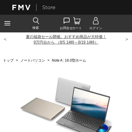
夏の福袋セール開催。おすすめ商品が大特価！
<
>
9
万円台から （8/5 14時～8/19 14時）
トップ
>
ノートパソコン
>
Note A : 16.0型ホーム