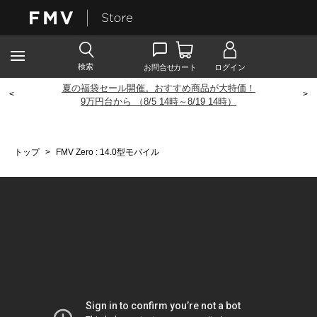
夏の福袋セール開催。おすすめ商品が大特価！
<
>
9
万円台から （8/5 14時～8/19 14時）
トップ
>
FMV Zero : 14.0型モバイル