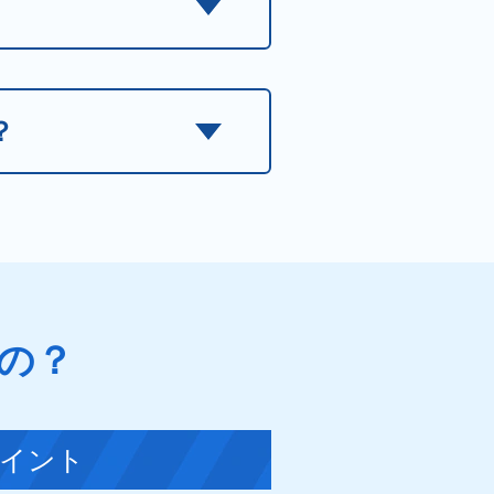
？
の？
イント