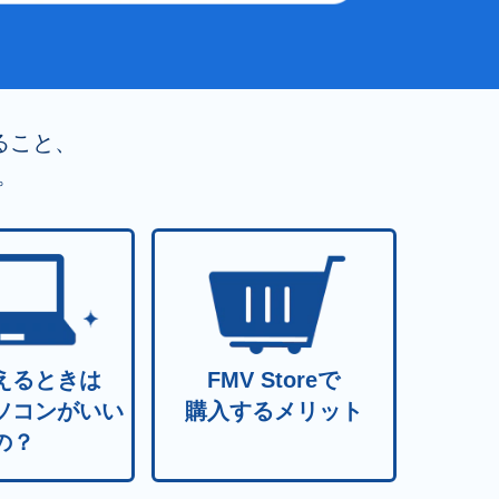
ること、
。
えるときは
FMV Storeで
ソコンが
いい
購入するメリット
の？