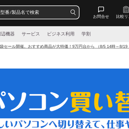
お問合せ
比較リ
周辺機器
サービス
ビジネス利用
学割
袋セール開催。おすすめ商品が大特価！
9
万円台から （8/5 14時～8/19