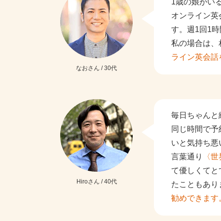
1歳の娘がい
オンライン英
す。週1回1
私の場合は、
ライン英会話
なおさん / 30代
毎日ちゃんと
同じ時間で予
いと気持ち悪
言葉通り
〈世
て優しくてと
Hiroさん / 40代
たこともあり
勧めできます