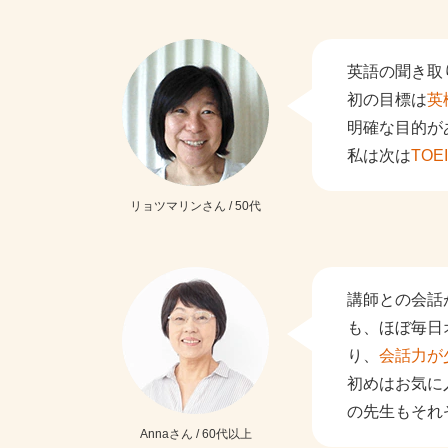
英語の聞き取
初の目標は
英
明確な目的が
私は次は
TO
リョツマリンさん / 50代
講師との会話
も、ほぼ毎日
り、
会話力が
初めはお気に
の先生もそれ
Annaさん / 60代以上