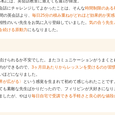
る私には、英会話教室に通えても週1が限度。
会話にチャレンジしてよかったことは、そんな
時間制限のある
時間の英会話より、
毎日25分の積み重ねがどれほど効果的か実
相性のいい先生をお気に入り登録していました。
気の合う先生
を続ける原動力
にもなりました。
続けられるか不安でした。またコミュニケーションがうまくと
約ができるので、
3ヶ月目あたりからレッスンを受けるのが習
いほどになりました。
界が広がる〉
という感覚を生まれて初めて感じられたことです
ても素敵な先生ばかりだったので、フィリピンが大好きになり
ましたが、やはり
毎日自宅で受講できる手軽さと良心的な値段
。