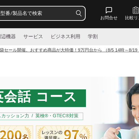
お問合せ
比較リ
周辺機器
サービス
ビジネス利用
学割
袋セール開催。おすすめ商品が大特価！
9
万円台から （8/5 14時～8/19
会話 コース
カッション力 / 英検®・GTEC®対策