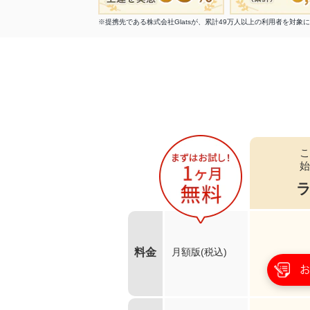
※提携先である株式会社Glatsが、累計49万人以上の利用者を対
こ
始
料金
月額版(税込)
お