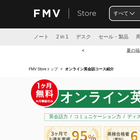
すべて
ノート
2 in 1
デスク
セール・製品
<
夏の福
FMV Storeトップ
>
オンライン英会話コース紹介
オンライン英
英会話力 / コミュニケーション力 / ディス