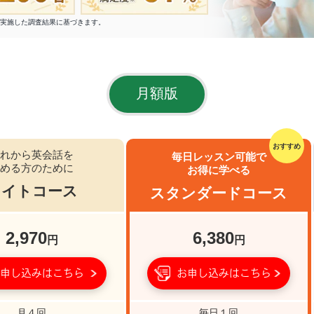
象に実施した調査結果に基づきます。
月額版
おすすめ
れから英会話を
毎日レッスン可能で
める方のために
お得に学べる
ライトコース
スタンダードコース
2,970
6,380
円
円
申し込みはこちら
お申し込みはこちら
月４回
毎日１回