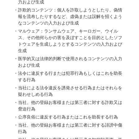
力および生成
詐欺的コンテンツ：個人を詐取しようとしたり、偽情
報を流布したりするなど、虚偽または誤解を招くよう
なコンテンツの入力および生成
マルウェア：ランサムウェア、キーロガー、ウイル
ス、その他何らかの害を及ぼすことを目的としたソフ
トウェアを生成しようとするコンテンツの入力および
生成
医学的又は法律的判断で使用されるコンテンツの入力
および生成
法令に違反する行または犯罪行為もしくはこれを助長
する行為
当社による法令違反を誘発させる行為またはそれらを
疑わせしめる行為
当社、他の登録お客様または第三者に対する詐欺又は
脅迫行為
公序良俗に違反する行為またはこれを助長する行為
当社、他の登録お客様または第三者に対する誹謗中傷
行為