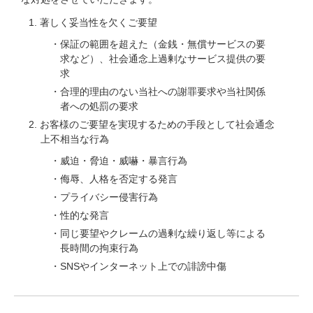
な対処をさせていただきます。
著しく妥当性を欠くご要望
保証の範囲を超えた（金銭・無償サービスの要
求など）、社会通念上過剰なサービス提供の要
求
合理的理由のない当社への謝罪要求や当社関係
者への処罰の要求
お客様のご要望を実現するための手段として社会通念
上不相当な行為
威迫・脅迫・威嚇・暴言行為
侮辱、人格を否定する発言
プライバシー侵害行為
性的な発言
同じ要望やクレームの過剰な繰り返し等による
長時間の拘束行為
SNSやインターネット上での誹謗中傷