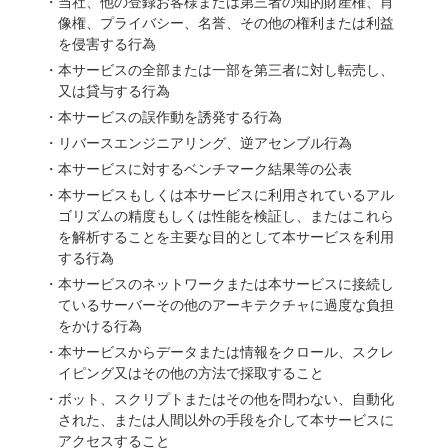
当社、他の登録お客様または第三者の知的財産権、肖
像権、プライバシー、名誉、その他の権利または利益
を侵害する行為
本サービスの全部または一部を第三者に対し転売し、
又は貸与する行為
本サービスの誤作動を誘発する行為
リバースエンジニアリング、逆アセンブル行為
本サービスに対するベンチマーク結果等の公表
本サービスもしくは本サービスに利用されているアル
ゴリズムの精度もしくは性能を検証し、またはこれら
を解析することを主要な目的として本サービスを利用
する行為
本サービスのネットワークまたは本サービスに接続し
ているサーバーその他のアーキテクチャに過度な負担
をかける行為
本サービスからデータまたは情報をクロール、スクレ
イピング又はその他の方法で採取すること
ボット、スクリプトまたはその他を問わない、自動化
された、または人間以外の手段を介して本サービスに
アクセスすること