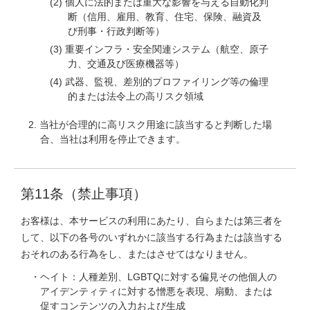
個人に法的または重大な影響を与える自動化判
断（信用、雇用、教育、住宅、保険、融資及
び刑事・行政判断等）
重要インフラ・安全関連システム（航空、原子
力、交通及び医療機器等）
武器、監視、差別的プロファイリング等の倫理
的または法令上の高リスク領域
当社が合理的に高リスク用途に該当すると判断した場
合、当社は利用を停止できます。
第11条（禁止事項）
お客様は、本サービスの利用にあたり、自らまたは第三者を
して、以下の各号のいずれかに該当する行為または該当する
おそれのある行為をし、またはさせてはなりません。
ヘイト：人種差別、LGBTQに対する偏見その他個人の
アイデンティティに対する憎悪を表現、扇動、または
促すコンテンツの入力および生成