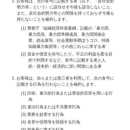
お客様は、次の各号に記載する者（以下、「反社会的
勢力等」という）に該当せず今後も該当しないこと、
また、反社会的勢力等との関係を持っておらず今後も
持たないことを確約します。
警察庁「組織犯罪対策要綱」記載の「暴力団、
暴力団員、暴力団準構成員、暴力団関係企
業、総会屋等、社会運動等標ぼうゴロ、特殊
知能暴力集団等」その他これらに準ずる者
資金や便宜を供与したり、不正の利益を図る目
的で利用するなど、前号に記載する者と人
的・資本的・経済的に深い関係にある者
お客様は、自らまたは第三者を利用して、次の各号に
記載する行為を行わないことを確約します。
詐術、暴力的行為または脅迫的言辞を用いる行
為
違法行為または不当要求行為
業務を妨害する行為
名誉や信用等を毀損する行為
前各号に準ずる行為