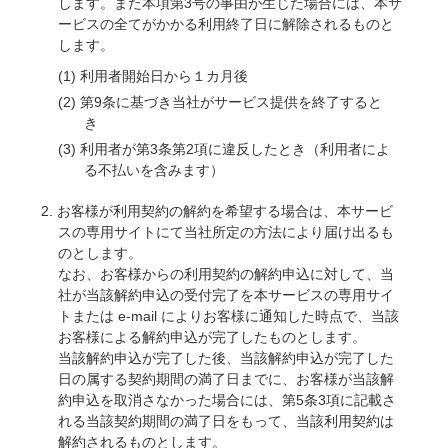
します。また本項第3号の事由が生じた場合には、本サ
ービスの全てがかかる利用終了日に解除されるものと
します。
利用者開始日から１カ月後
第9条に基づき当社がサービス提供を終了すると
き
利用者が第3条第2項に違反したとき（利用者によ
る不払いを含みます）
お客様が利用契約の解約を希望する場合は、本サービ
スの専用サイトにて当社所定の方法により届け出るも
のとします。
なお、お客様からの利用契約の解約申込に対して、当
社が当該解約申込の受付完了を本サービスの専用サイ
トまたは e-mail によりお客様に通知した時点で、当該
お客様による解約申込が完了したものとします。
当該解約申込が完了した後、当該解約申込が完了した
日の属する契約期間の満了日までに、お客様が当該解
約申込を取消さなかった場合には、第5条3項に記載さ
れる当該契約期間の満了日をもって、当該利用契約は
解約されるものとします。