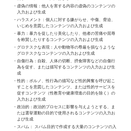
虚偽の情報：他人を害する内容の虚偽のコンテンツの
入力および生成
ハラスメント：個人に対する嫌がらせ、中傷、脅迫、
いじめを意図したコンテンツの入力および生成
暴力：暴力を促したり美化したり、他者の苦痛や屈辱
を称賛したりするコンテンツの入力および生成
グロテスクな表現：人や動物等の尊厳を損なうような
グロテスクなコンテンツの入力および生成
自傷行為：自殺、人体の切断、摂食障害などの自傷行
為を促す、または描写するコンテンツの入力および生
成
性的：ポルノ、性行為の描写など性的興奮を呼び起こ
すことを意図したコンテンツ、または性的サービスを
促すコンテンツ（性教育や健康増進の目的を除く）の
入力および生成
政治的：政治的プロセスに影響を与えようとする、ま
たは選挙運動の目的で使用されるコンテンツの入力お
よび生成
スパム： スパム目的で作成する大量のコンテンツの入