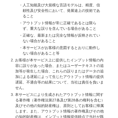
人工知能及び大規模な言語モデルは、精度、信
頼性及び安全性において、発展途上の技術であ
ること
アウトプット情報が常に正確であるとは限ら
ず、重大な誤りを含んでいる場合があること
正確な、最新または完全な情報が反映されてい
ない場合があること
本サービスがお客様の意図するとおりに動作し
ない場合があること等
お客様が本サービス上に提供したインプット情報の内
容に誤りがあった場合、またはユーザーテキストの追
加等が発生した場合、これらの誤りまたはデータの追
加による遅延によって生じたアウトプット情報の提供
遅延、不適合等の結果について、当社は責任を負いま
せん。
本サービスにより生成されたアウトプット情報に関す
る著作権（著作権法第27条及び第28条の権利を含む）
及びその他の知的財産権は、原則としてお客様に帰属
します。また、アウトプット情報の著作権及びその他
の知的財産権は、インプット情報提供時点で当社が既