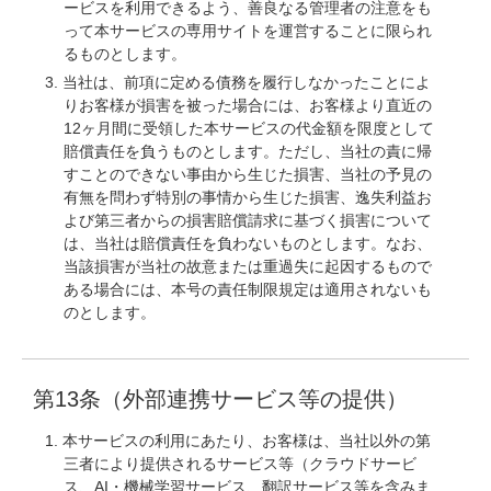
ービスを利用できるよう、善良なる管理者の注意をも
って本サービスの専用サイトを運営することに限られ
るものとします。
当社は、前項に定める債務を履行しなかったことによ
りお客様が損害を被った場合には、お客様より直近の
12ヶ月間に受領した本サービスの代金額を限度として
賠償責任を負うものとします。ただし、当社の責に帰
すことのできない事由から生じた損害、当社の予見の
有無を問わず特別の事情から生じた損害、逸失利益お
よび第三者からの損害賠償請求に基づく損害について
は、当社は賠償責任を負わないものとします。なお、
当該損害が当社の故意または重過失に起因するもので
ある場合には、本号の責任制限規定は適用されないも
のとします。
第13条（外部連携サービス等の提供）
本サービスの利用にあたり、お客様は、当社以外の第
三者により提供されるサービス等（クラウドサービ
ス、AI・機械学習サービス、翻訳サービス等を含みま