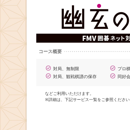
コース概要
対局、無制限
プロ
対局、観戦棋譜の保存
同好
などご利用いただけます。
※詳細は、下記
サービス一覧
をご参照ください