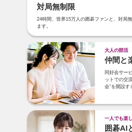
対局無制限
24時間、世界15万人の囲碁ファンと、対局
ます。
大人の部活
仲間と
同好会サー
ットでの交流
会"を開設す
一人でも楽
囲碁A