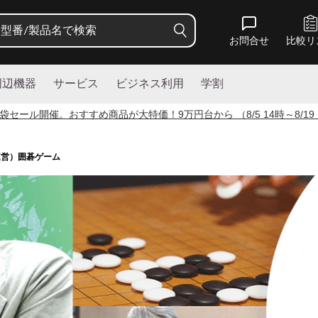
お問合せ
比較リ
周辺機器
サービス
ビジネス利用
学割
袋セール開催。おすすめ商品が大特価！
9
万円台から （8/5 14時～8/19
運営）囲碁ゲーム