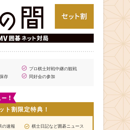
プロ棋士対戦中継の観戦
保存
同好会の参加
ット割限定特典！
果の速報
棋士日記など囲碁ニュース