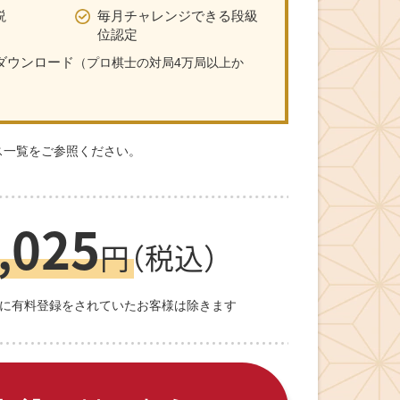
説
毎月チャレンジできる段級
位認定
ダウンロード
（プロ棋士の対局4万局以上か
ス一覧
をご参照ください。
025
,
円
（税込）
前に有料登録をされていたお客様は除きます