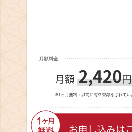
月額料金
2
420
,
月額
円
※1ヶ月無料：以前に有料登録をされてい
お申し込みは