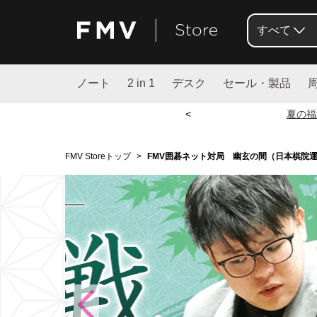
すべて
ノート
2 in 1
デスク
セール・製品
<
夏の福
FMV Storeトップ
>
FMV囲碁ネット対局 幽玄の間（日本棋院