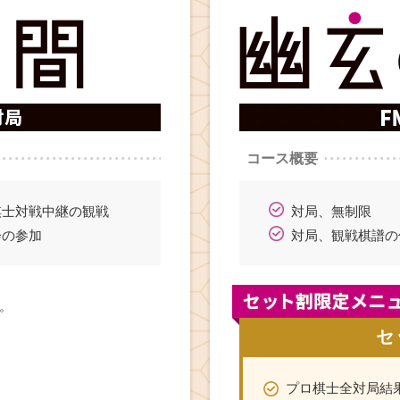
コース概要
棋士対戦中継の観戦
対局、無制限
会の参加
対局、観戦棋譜の
。
セ
プロ棋士全対局結