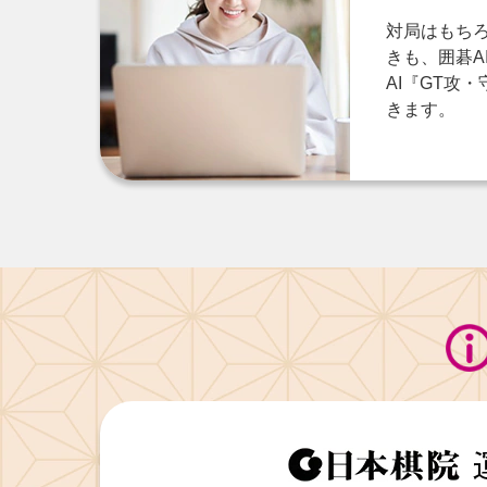
対局はもち
きも、囲碁AI
AI『GT攻
きます。