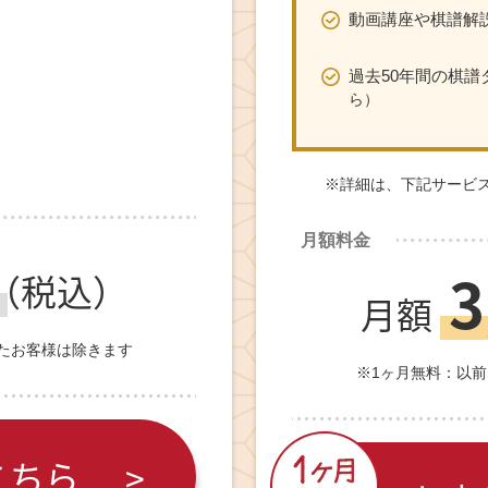
動画講座や棋譜解
過去50年間の棋譜
ら）
※詳細は、下記
サービ
月額料金
3
（税込）
月額
たお客様は除きます
※1ヶ月無料：以
こちら