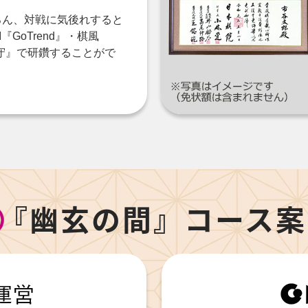
ろん、対戦に気後れすると
『GoTrend』・棋風
・守』で研鑽することがで
『幽玄の間』コース案