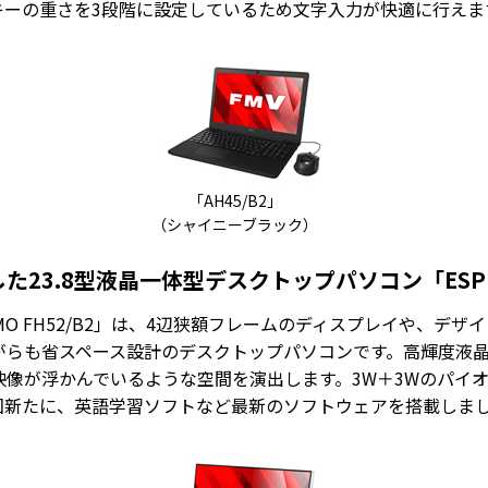
キーの重さを3段階に設定しているため文字入力が快適に行えま
「AH45/B2」
（シャイニーブラック）
23.8型液晶一体型デスクトップパソコン「ESPRIM
RIMO FH52/B2」は、4辺狭額フレームのディスプレイや、
がらも省スペース設計のデスクトップパソコンです。高輝度液
映像が浮かんでいるような空間を演出します。3W＋3Wのパイ
回新たに、英語学習ソフトなど最新のソフトウェアを搭載しま