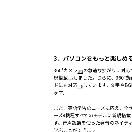
3．パソコンをもっと楽しめ
360°カメラ
の急速な拡がりに対応するた
※3
規搭載
しました。さらに、360°動
※4
ドにも対応
しています。文字やBG
※6
ます。
また、英語学習のニーズに応え、全世界で40
ーズ4機種すべてのモデルに新規搭
す。音声認識を使った発音のネイテ
学ぶことができます。