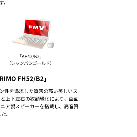
す。
「AH42/B2」
（シャンパンゴールド）
O FH52/B2」
デザイン性を追求した質感の高い美しいス
晶と上下左右の狭額縁化により、画面
オニア製スピーカーを搭載し、高音質
した。