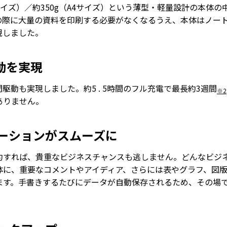
5サイズ）／約350g（A4サイズ）という薄型・軽量設計の本体の中に
の際に大量の資料を印刷する必要がなくなるうえ、本体はノー
現しました。
動を実現
動も実現しました。約5 . 5時間のフル充電で最長約3週間
※2
ありません。
ケーションがスムーズに
約すれば、貴重なビジネスチャンスも逃しません。どんなビジ
体に、重要なコメントやアイディア、さらには表やグラフ、図
ます。手書きするたびにデータが自動保存されるため、その場