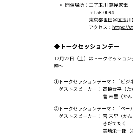
開催場所：二子玉川 蔦屋家電
〒158-0094
東京都世田谷区玉川1丁目14
アクセス：
https://s
◆トークセッションデー
12月22日（土）はトークセッション
時～
①トークセッションテーマ：「ビジ
ゲストスピーカー： 高橋晋平（た
菅 未里（かんみさ
②トークセッションテーマ：「ペー
ゲストスピーカー： 菅 未里（か
きだてたく 文
美崎栄一郎（みさきえいい