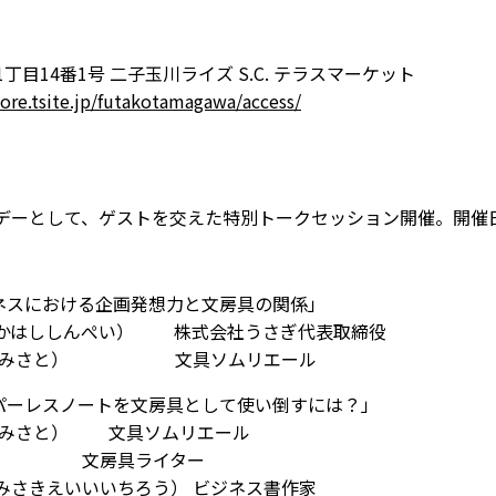
番1号 二子玉川ライズ S.C. テラスマーケット
tore.tsite.jp/futakotamagawa/access/
デーとして、ゲストを交えた特別トークセッション開催。開催日時：
ネスにおける企画発想力と文房具の関係」
かはししんぺい） 株式会社うさぎ代表取締役
と） 文具ソムリエール
パーレスノートを文房具として使い倒すには？」
んみさと） 文具ソムリエール
房具ライター
いちろう） ビジネス書作家