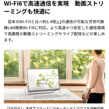
Wi-Fi6で高速通信を実現 動画ストリ
ーミングも快適に
従来のWi-Fi5と比べ約1.4倍
の通信が可能な次世代無
※3
線LAN規格Wi-Fi6に対応。より高速かつ安定した通信環境
で高画質の動画ストリーミングやライブ配信などが楽しめ
ます。
「FH70/E1」本体下スペースにはキーボードとマウスを収納可能