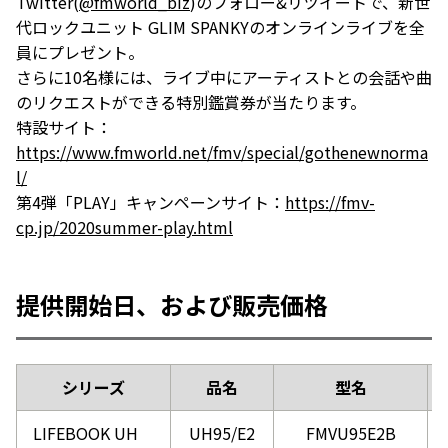
Twitter(
@fmworld_biz
)のフォロー&リツイートで、新世
代ロックユニット GLIM SPANKYのオンラインライブを全
員にプレゼント。
さらに10名様には、ライブ中にアーティストとの会話や曲
のリクエストができる特別鑑賞券が当たります。
特設サイト：
https://www.fmworld.net/fmv/special/gothenewnorma
l/
第4弾「PLAY」キャンペーンサイト：
https://fmv-
cp.jp/2020summer-play.html
提供開始日、および販売価格
シリーズ
品名
型名
LIFEBOOK UH
UH95/E2
FMVU95E2B