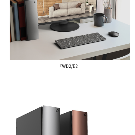
「WD2/E2」