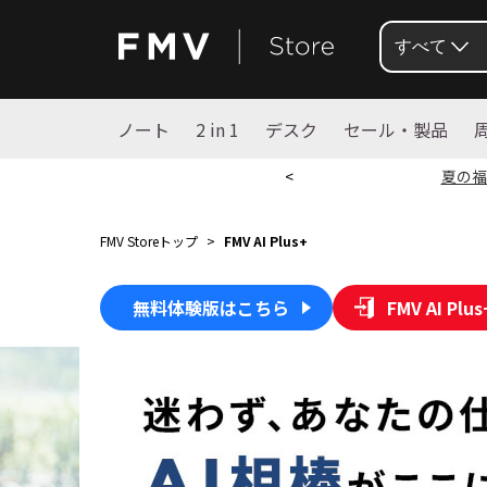
すべて
ノート
2 in 1
デスク
セール・製品
<
夏の福
FMV Storeトップ
>
FMV AI Plus+
無料体験版はこちら
FMV AI P